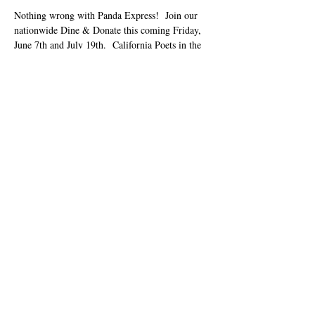
Nothing wrong with Panda Express!  Join our 
nationwide Dine & Donate this coming Friday, 
June 7th and July 19th.  California Poets in the 
Schools will receive 28% of all orders!  Online 
orders only! Apply code 923882 in the 
Fundraiser Code box during online checkout at 
www.pandaexpress.com
 or via App. Place your 
order for pickup or delivery on Friday, June 07 
and July 19th.
Chia sẻ sự kiện của bạn
info@cpits.org
| ĐT
415.221.4201
|
Hộp thư
bưu điện 1328, Santa Rosa, CA 95402
Bản quyền 2018
Các nhà thơ ở California
501 (c) (3) tổ chức phi lợi nhuận