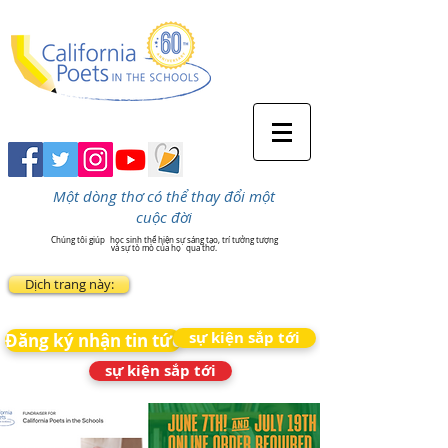
Một dòng thơ có thể thay đổi một
cuộc đời
Chúng tôi giúp
học sinh thể hiện sự sáng tạo, trí tưởng tượng
và sự tò mò của họ
qua thơ.
Dịch trang này:
sự kiện sắp tới
Đăng ký nhận tin tức
sự kiện sắp tới