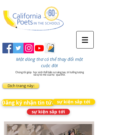
Một dòng thơ có thể thay đổi một
cuộc đời
Chúng tôi giúp
học sinh thể hiện sự sáng tạo, trí tưởng tượng
và sự tò mò của họ
qua thơ.
Dịch trang này:
sự kiện sắp tới
Đăng ký nhận tin tức
sự kiện sắp tới