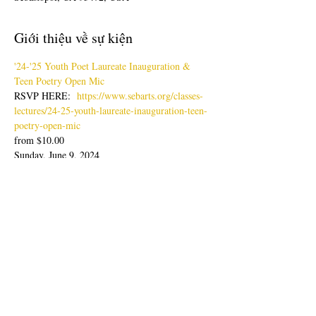
Giới thiệu về sự kiện
'24-'25 Youth Poet Laureate Inauguration & 
Teen Poetry Open Mic
RSVP HERE:  
https://www.sebarts.org/classes-
lectures/24-25-youth-laureate-inauguration-teen-
poetry-open-mic
from $10.00
Sunday, June 9, 2024
Doors: 4pm; Show: 4:30-6:30pm
Join us for an evening of poetry readings with 
our latest Youth Poet Laureate, Lisa Zheng & 
Ambassador, Sabine Wolpert followed by Teen 
Poetry Open Mic.
Hiện thêm