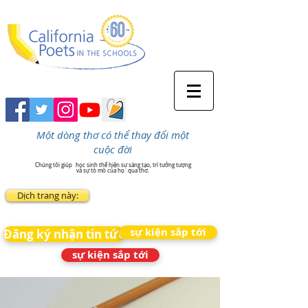
Một dòng thơ có thể thay đổi một
cuộc đời
Chúng tôi giúp
học sinh thể hiện sự sáng tạo, trí tưởng tượng
và sự tò mò của họ
qua thơ.
Dịch trang này:
sự kiện sắp tới
Đăng ký nhận tin tức
sự kiện sắp tới