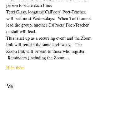
person to share each time.  
Terri Glass, longtime CalPoets' Poet-Teacher, 
will lead most Wednesdays.  When Terri cannot 
lead the group, another CalPoets' Poet-Teacher 
or staff will lead.
This is set up as a recurring event and the Zoom 
link will remain the same each week.  The 
Zoom link will be sent to those who register. 
 Reminders (including the Zoom…
Hiện thêm
Vé
Giảm giá đã kết thúc
Loại vé
Free Ticket
Giá