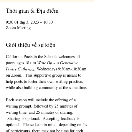
Thời gian & Địa điểm
9:30 01 thg 3, 2023 – 10:30
Zoom Meeting
Giới thiệu về sự kiện
California Poets in the Schools welcomes all 
poets, ages 18+ to 
Write On ~ a Generative 
Poetry Gathering, 
Wednesdays 9:30am-10:30am 
on Zoom.  This supportive group is meant to 
help poets to foster their own writing practice, 
while also building community at the same time. 
Each session will include the offering of a 
writing prompt, followed by 25 minutes of 
writing time, and 25 minutes of sharing. 
 Sharing is optional.  Accepting feedback is 
optional.  Please keep in mind, depending on #'s 
of participants, there may not be time for each 