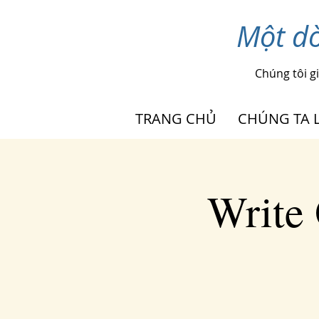
Một dò
Chúng tôi g
TRANG CHỦ
CHÚNG TA L
Write 