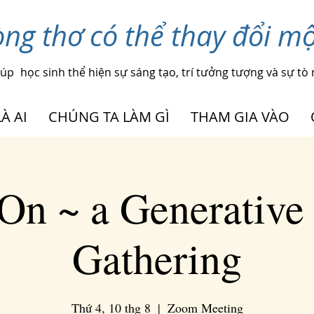
ng thơ có thể thay đổi mộ
iúp
học sinh thể hiện sự sáng tạo, trí tưởng tượng và sự tò
À AI
CHÚNG TA LÀM GÌ
THAM GIA VÀO
On ~ a Generative
Gathering
Thứ 4, 10 thg 8
  |  
Zoom Meeting