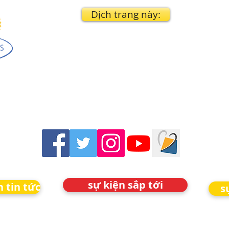
Dịch trang này:
sự kiện sắp tới
 tin tức
s