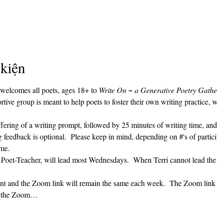
 kiện
 welcomes all poets, ages 18+ to 
Write On ~ a Generative Poetry Gathe
ve group is meant to help poets to foster their own writing practice, 
ffering of a writing prompt, followed by 25 minutes of writing time, and
g feedback is optional.  Please keep in mind, depending on #'s of partici
me.  
' Poet-Teacher, will lead most Wednesdays.  When Terri cannot lead the
vent and the Zoom link will remain the same each week.  The Zoom link 
ng the Zoom…