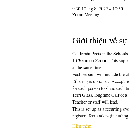
9:30 10 thg 8, 2022 – 10:30
Zoom Meeting
Giới thiệu về sự
California Poets in the Schools
10:30am on Zoom.  This supporti
at the same time.  
Each session will include the o
 Sharing is optional.  Acceptin
for each person to share each ti
Terri Glass, longtime CalPoets
Teacher or staff will lead.
This is set up as a recurring e
register.  Reminders (includi
Hiện thêm