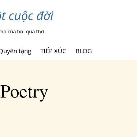
t cuộc đời
 mò của họ
qua thơ.
Quyên tặng
TIẾP XÚC
BLOG
 Poetry