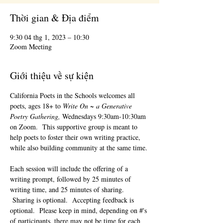
Thời gian & Địa điểm
9:30 04 thg 1, 2023 – 10:30
Zoom Meeting
Giới thiệu về sự kiện
California Poets in the Schools welcomes all 
poets, ages 18+ to 
Write On ~ a Generative 
Poetry Gathering, 
Wednesdays 9:30am-10:30am 
on Zoom.  This supportive group is meant to 
help poets to foster their own writing practice, 
while also building community at the same time. 
Each session will include the offering of a 
writing prompt, followed by 25 minutes of 
writing time, and 25 minutes of sharing. 
 Sharing is optional.  Accepting feedback is 
optional.  Please keep in mind, depending on #'s 
of participants, there may not be time for each 