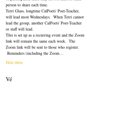
person to share each time.  
Terri Glass, longtime CalPoets' Poet-Teacher, 
will lead most Wednesdays.  When Terri cannot 
lead the group, another CalPoets' Poet-Teacher 
or staff will lead.
This is set up as a recurring event and the Zoom 
link will remain the same each week.  The 
Zoom link will be sent to those who register. 
 Reminders (including the Zoom…
Hiện thêm
Vé
Giảm giá đã kết thúc
Loại vé
Free Ticket
Giá