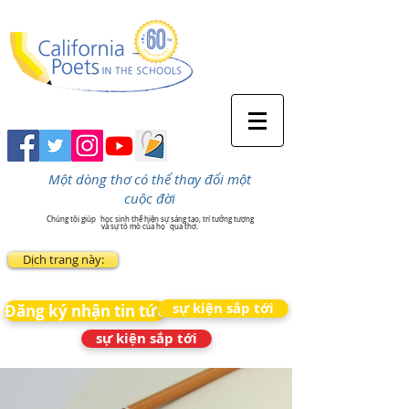
Một dòng thơ có thể thay đổi một
cuộc đời
Chúng tôi giúp
học sinh thể hiện sự sáng tạo, trí tưởng tượng
và sự tò mò của họ
qua thơ.
Dịch trang này:
sự kiện sắp tới
Đăng ký nhận tin tức
sự kiện sắp tới