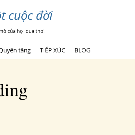
t cuộc đời
 mò của họ
qua thơ.
Quyên tặng
TIẾP XÚC
BLOG
ding