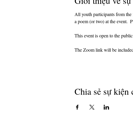
Giới thiệu về sự
All youth participants from th
a poem (or two) at the event.  P
This event is open to the publi
The Zoom link will be included i
Chia sẻ sự kiện 
Bản quyền 2018
Các nhà thơ ở California
501 (c) (3) tổ chức phi lợi nhuận