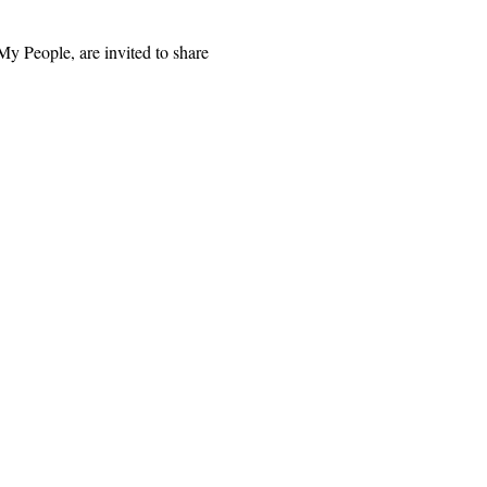
y People, are invited to share 
hư bưu điện 1328, Santa Rosa, CA 95402