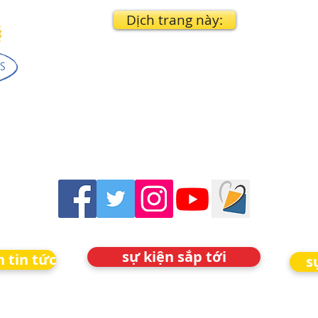
Dịch trang này:
sự kiện sắp tới
 tin tức
s