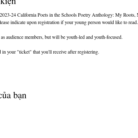
 kiện
e 2023-24 California Poets in the Schools Poetry Anthology: My Roots, M
lease indicate upon registration if your young person would like to read.
c as audience members, but will be youth-led and youth-focused.
n your "ticket" that you'll receive after registering.
của bạn
info@cpits.org
| ĐT 415.221.4201 |
Hộp t