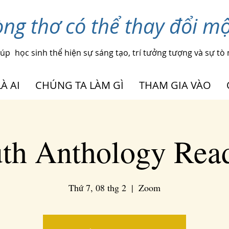
ng thơ có thể thay đổi mộ
iúp
học sinh thể hiện sự sáng tạo, trí tưởng tượng và sự tò
À AI
CHÚNG TA LÀM GÌ
THAM GIA VÀO
th Anthology Rea
Thứ 7, 08 thg 2
  |  
Zoom