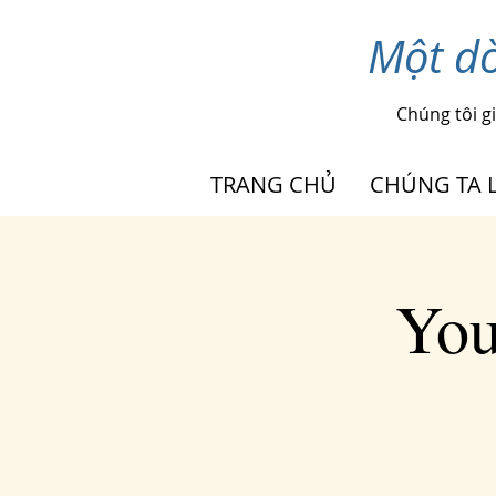
Một dò
Chúng tôi g
TRANG CHỦ
CHÚNG TA L
You