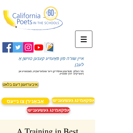
איין שורה פון פּאָעזיע קענען טוישן אַ
לעבן
מיר העלפן
סטודענטן אויסדריקן זייער שעפֿערישקייט, פאַנטאַזיע און
נייַגעריקייַט
דורך פּאָעזיע.
איבערזעצן דעם בלאט:
אַפּקאַמינג געשעענישן
אַבאָנירן צו נייַעס
אַפּקאַמינג געשעענישן
A Training in Best