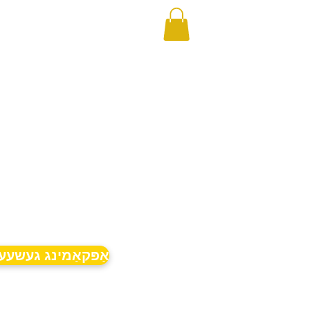
אַפּקאַמינג געשעע