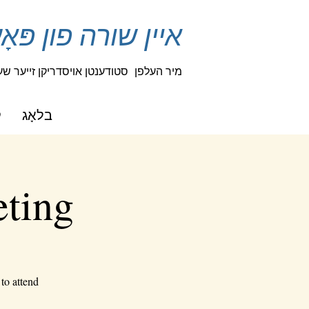
איין שורה פון פּא
מיר העלפן
סטודענטן אויסדריקן זייער שעפֿ
בלאָג
ק
eting
to attend