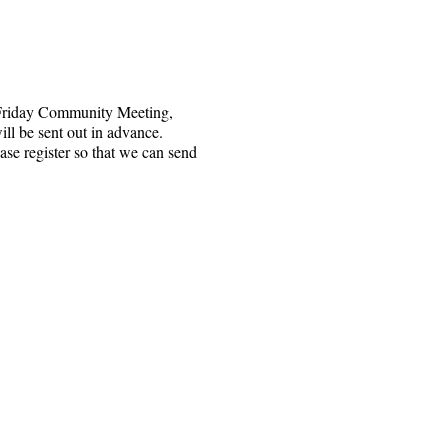
 Friday Community Meeting,
ll be sent out in advance.
ase register so that we can send
פּאָבאָקס 1328, סאַנטאַ ראָסאַ, CA 95402
| תּל 415.221.4201 |