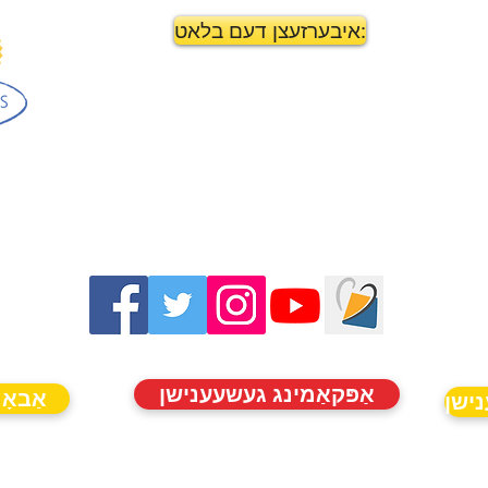
איבערזעצן דעם בלאט:
אַפּקאַמינג געשעענישן
אַבאָנ
נישן