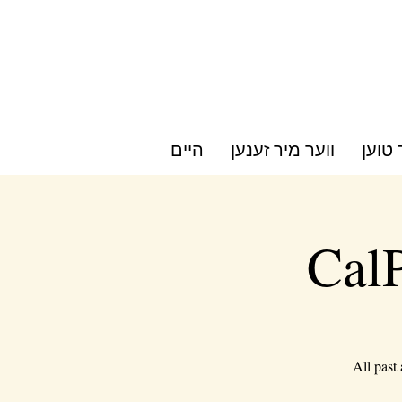
 טוען
ווער מיר זענען
היים
CalP
All past