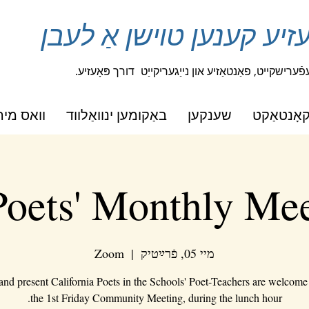
ָעזיע קענען טוישן אַ לעבן
ערישקייט, פאַנטאַזיע און נייַגעריקייַט
דורך פּאָעזיע.
אָנטאַקט
שענקען
באַקומען ינוואַלווד
וואס מיר
oets' Monthly Me
מיי 05, פֿרײַטיק
  |  
Zoom
 and present California Poets in the Schools' Poet-Teachers are welcome 
the 1st Friday Community Meeting, during the lunch hour.