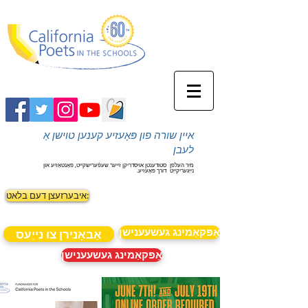
איין שורה פון פּאָעזיע קענען טוישן אַ
לעבן
מיר העלפן
סטודענטן אויסדריקן זייער שעפֿערישקייט, פאַנטאַזיע און
נייַגעריקייַט
דורך פּאָעזיע.
איבערזעצן דעם בלאט:
אַפּקאַמינג געשעענישן
אַבאָנירן צו נייַעס
אַפּקאַמינג געשעענישן