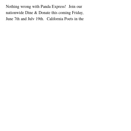
Nothing wrong with Panda Express!  Join our 
nationwide Dine & Donate this coming Friday, 
June 7th and July 19th.  California Poets in the 
Schools will receive 28% of all orders!  Online 
orders only! Apply code 923882 in the 
Fundraiser Code box during online checkout at 
www.pandaexpress.com
 or via App. Place your 
order for pickup or delivery on Friday, June 07 
and July 19th.
Share this event
| תּל
415.221.4201
|
פּאָבאָקס
info@cpits.org
1328, סאַנטאַ ראָסאַ, CA 95402
קאַפּירייט 2018
קאַליפאָרניאַ פּאָעץ אין די שולן
501 (C) (3) נאַנפּראַפאַט