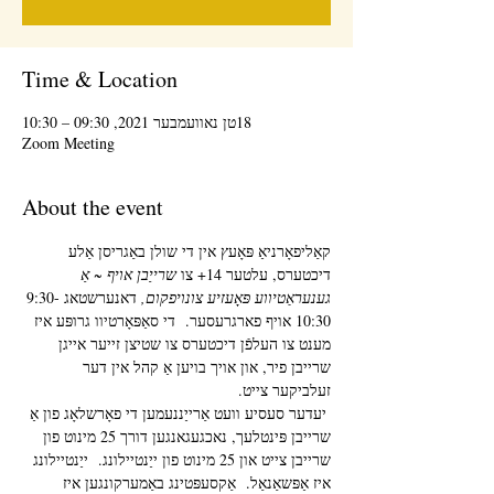
Time & Location
18טן נאוועמבער 2021, 09:30 – 10:30
Zoom Meeting
About the event
קאַליפאָרניאַ פּאָעץ אין די שולן באַגריסן אַלע 
דיכטערס, עלטער 14+ צו 
שרייַבן אויף ~ אַ 
גענעראַטיווע פּאָעזיע צונויפקום,
 דאנערשטאג 9:30-
10:30 אויף פארגרעסער.  די סאַפּאָרטיוו גרופּע איז 
מענט צו העלפֿן דיכטערס צו שטיצן זייער אייגן 
שרייבן פיר, און אויך בויען אַ קהל אין דער 
זעלביקער צייט. 
 יעדער סעסיע וועט אַרייַננעמען די פאָרשלאָג פון אַ 
שרייבן פּינטלעך, נאכגעגאנגען דורך 25 מינוט פון 
שרייבן צייט און 25 מינוט פון ייַנטיילונג.  ייַנטיילונג 
איז אַפּשאַנאַל.  אַקסעפּטינג באַמערקונגען איז 