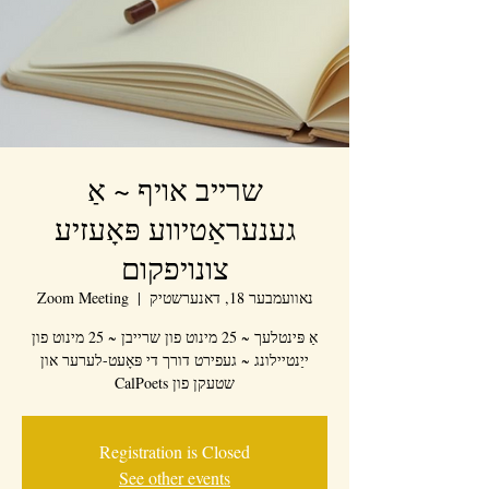
שרייב אויף ~ אַ
גענעראַטיווע פּאָעזיע
צונויפקום
נאוועמבער 18, דאנערשטיק
  |  
Zoom Meeting
אַ פּינטלעך ~ 25 מינוט פון שרייבן ~ 25 מינוט פון
ייַנטיילונג ~ געפירט דורך די פּאָעט-לערער און
שטעקן פון CalPoets
Registration is Closed
See other events