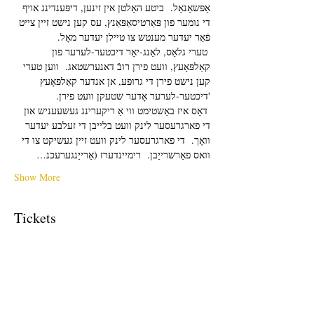
אַפּשאַנאַל.  ביטע האַלטן אין זינען, דיפּענדינג אויף 
די נומער פון פּאַרטיסאַפּאַנץ, עס קען נישט זיין צייט 
פֿאַר יעדער מענטש צו טיילן יעדער מאָל. 
 טערי גלאַס, לאַנג-יאָר דיכטער-לערער פון 
קאַלפּאָעץ, וועט פירן רובֿ דאנערשטאג.  ווען טערי 
קען נישט פירן די גרופּע, אן אנדער קאַלפּאָעץ 
'דיכטער-לערער אָדער שטעקן וועט פירן.
 דאָס איז באַשטימט ווי אַ ריקערינג געשעעניש און 
די פארגרעסער לינק וועט בלייבן די זעלבע יעדער 
וואָך.  די פארגרעסער לינק וועט זיין געשיקט צו די 
וואס פאַרשרייַבן.  רימיינדערז (אַרייַנגערעכנ…
Show More
Tickets
Sale ended
Ticket type
Free Ticket