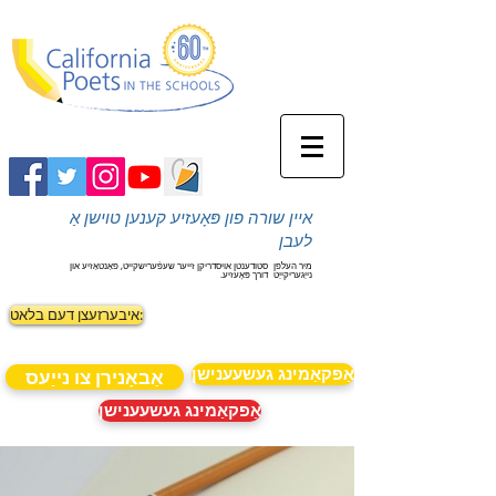
איין שורה פון פּאָעזיע קענען טוישן אַ
לעבן
מיר העלפן
סטודענטן אויסדריקן זייער שעפֿערישקייט, פאַנטאַזיע און
נייַגעריקייַט
דורך פּאָעזיע.
איבערזעצן דעם בלאט:
אַפּקאַמינג געשעענישן
אַבאָנירן צו נייַעס
אַפּקאַמינג געשעענישן