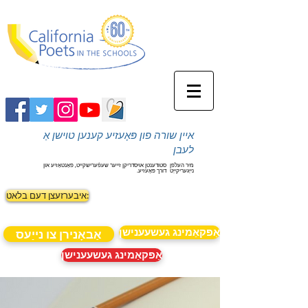
איין שורה פון פּאָעזיע קענען טוישן אַ
לעבן
מיר העלפן
סטודענטן אויסדריקן זייער שעפֿערישקייט, פאַנטאַזיע און
נייַגעריקייַט
דורך פּאָעזיע.
איבערזעצן דעם בלאט:
אַפּקאַמינג געשעענישן
אַבאָנירן צו נייַעס
אַפּקאַמינג געשעענישן