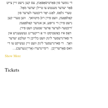
די נומער פון פּאַרטיסאַפּאַנץ, עס קען נישט זיין צייט 
פֿאַר יעדער מענטש צו טיילן יעדער מאָל. 
 טערי גלאַס, לאַנג-יאָר דיכטער-לערער פון 
קאַלפּאָעץ, וועט פירן רובֿ מיטוואך.  ווען טערי קען 
נישט פירן די גרופּע, אן אנדער קאַלפּאָעץ 
'דיכטער-לערער אָדער שטעקן וועט פירן.
 דאָס איז באַשטימט ווי אַ ריקערינג געשעעניש און 
די פארגרעסער לינק וועט בלייבן די זעלבע יעדער 
וואָך.  די פארגרעסער לינק וועט זיין געשיקט צו די 
וואס פאַרשרייַבן.  רימיינדערז (אַרייַנגערעכנ…
Show More
Tickets
Sale ended
Ticket type
Free Ticket