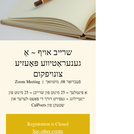
שרייב אויף ~ אַ
גענעראַטיווע פּאָעזיע
צונויפקום
פֿעברואַר 08, מיטוואך
  |  
Zoom Meeting
אַ פּינטלעך ~ 25 מינוט פון שרייבן ~ 25 מינוט פון
ייַנטיילונג ~ געפירט דורך די פּאָעט-לערער און
שטעקן פון CalPoets
Registration is Closed
See other events