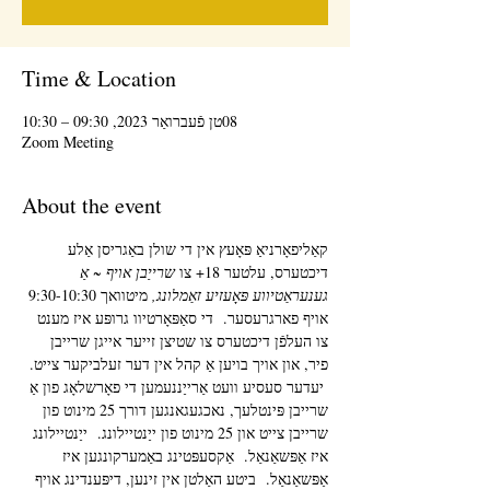
Time & Location
08טן פֿעברואַר 2023, 09:30 – 10:30
Zoom Meeting
About the event
קאַליפאָרניאַ פּאָעץ אין די שולן באַגריסן אַלע 
דיכטערס, עלטער 18+ צו 
שרייַבן אויף ~ אַ 
גענעראַטיווע פּאָעזיע זאַמלונג,
 מיטוואך 9:30-10:30 
אויף פארגרעסער.  די סאַפּאָרטיוו גרופּע איז מענט 
צו העלפֿן דיכטערס צו שטיצן זייער אייגן שרייבן 
פיר, און אויך בויען אַ קהל אין דער זעלביקער צייט. 
 יעדער סעסיע וועט אַרייַננעמען די פאָרשלאָג פון אַ 
שרייבן פּינטלעך, נאכגעגאנגען דורך 25 מינוט פון 
שרייבן צייט און 25 מינוט פון ייַנטיילונג.  ייַנטיילונג 
איז אַפּשאַנאַל.  אַקסעפּטינג באַמערקונגען איז 
אַפּשאַנאַל.  ביטע האַלטן אין זינען, דיפּענדינג אויף 