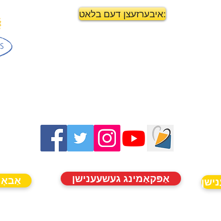
איבערזעצן דעם בלאט:
אַפּקאַמינג געשעענישן
אַבאָנ
נישן