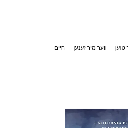
 טוען
ווער מיר זענען
היים