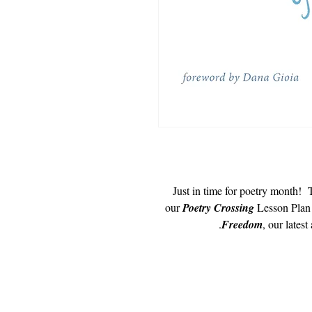
Just in time for poetry month! T
our
Poetry Crossing
Lesson Plan
Freedom
, our lates