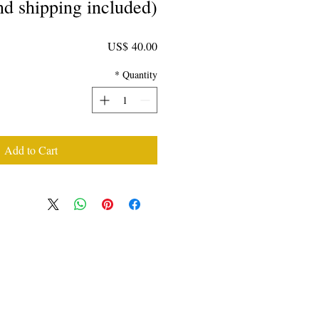
nd shipping included)
Price
US$ 40.00
*
Quantity
Add to Cart