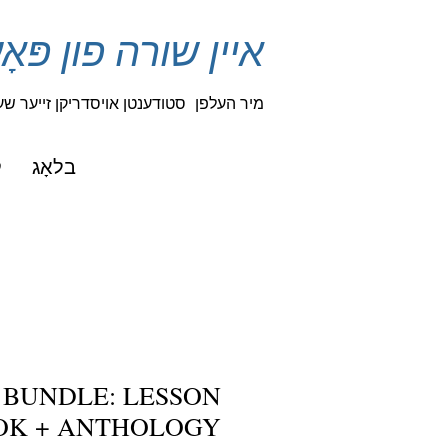
איין שורה פון פּא
מיר העלפן
סטודענטן אויסדריקן זייער שעפֿ
בלאָג
ק
 BUNDLE: LESSON
OK + ANTHOLOGY