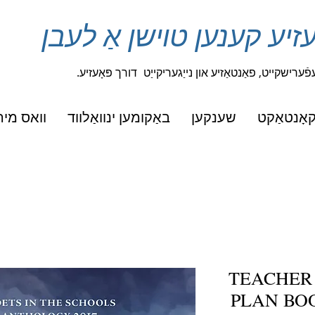
ָעזיע קענען טוישן אַ לעבן
ערישקייט, פאַנטאַזיע און נייַגעריקייַט
דורך פּאָעזיע.
אָנטאַקט
שענקען
באַקומען ינוואַלווד
וואס מיר
TEACHER
PLAN BO