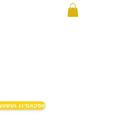
אַפּקאַמינג געשעע