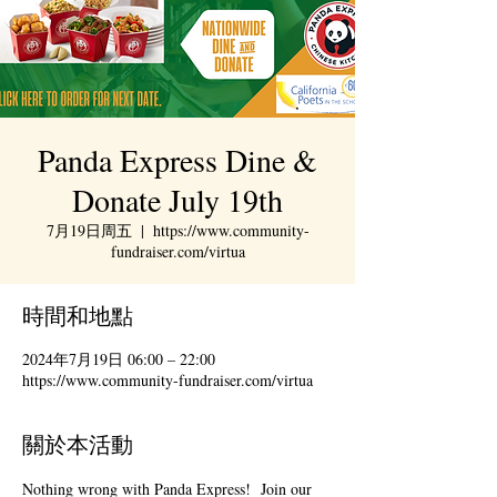
Panda Express Dine &
Donate July 19th
7月19日周五
  |  
https://www.community-
fundraiser.com/virtua
時間和地點
2024年7月19日 06:00 – 22:00
https://www.community-fundraiser.com/virtua
關於本活動
Nothing wrong with Panda Express!  Join our 