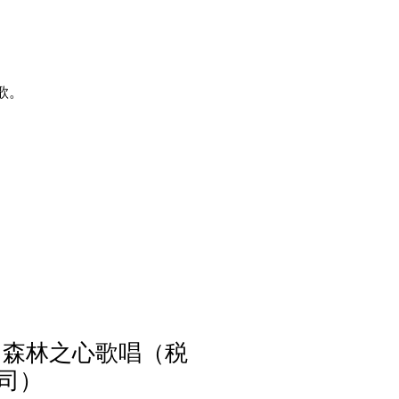
歌。
：向森林之心歌唱（税
司）