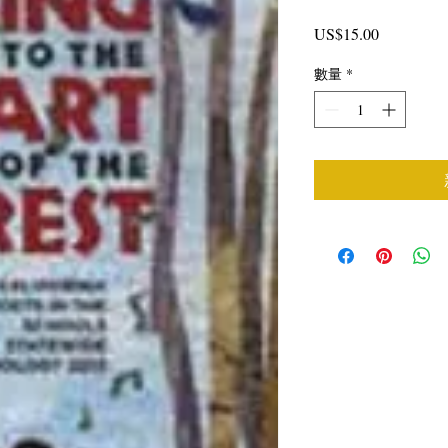
價
US$15.00
格
數量
*