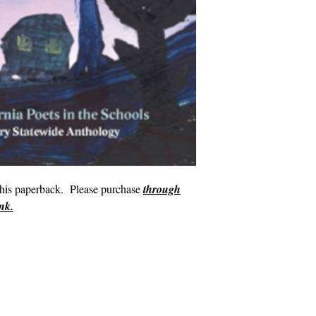
this paperback. Please purchase
through
nk.
info@cpits.org
|电话 415.221.4201 