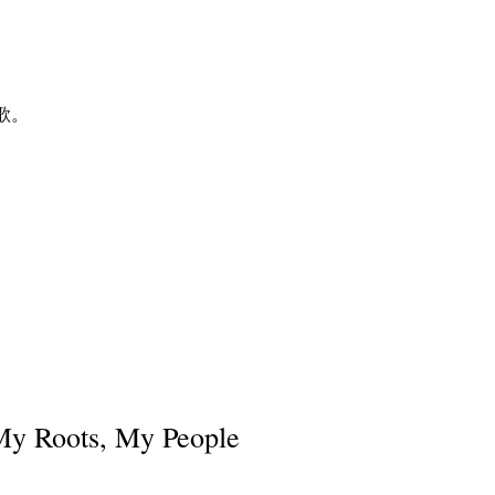
歌。
My Roots, My People