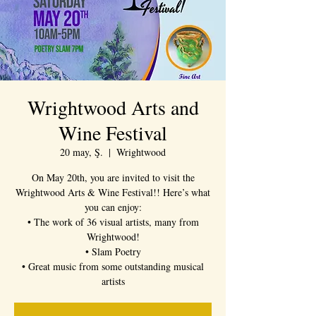
Wrightwood Arts and
Wine Festival
20 may, Ş.
  |  
Wrightwood
On May 20th, you are invited to visit the
Wrightwood Arts & Wine Festival!! Here’s what
you can enjoy:
• The work of 36 visual artists, many from
Wrightwood!
• Slam Poetry
• Great music from some outstanding musical
artists