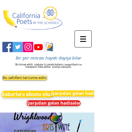
Bir şeir misrası həyatı dəyişə bilər
Biz kömək edirik
tələbələr öz yaradıcılıqlarını, təxəyyüllərini və
maraqlarını ifadə edirlər
poeziya vasitəsilə.
Bu səhifəni tərcümə edin:
Qarşıdan gələn hadisələr
Xəbərlərə abunə olun
Qarşıdan gələn hadisələr