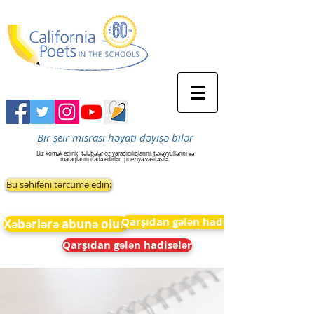
Bir şeir misrası həyatı dəyişə bilər
Biz kömək edirik
tələbələr öz yaradıcılıqlarını, təxəyyüllərini və
maraqlarını ifadə edirlər
poeziya vasitəsilə.
Bu səhifəni tərcümə edin:
Qarşıdan gələn hadisələr
Xəbərlərə abunə olun
Qarşıdan gələn hadisələr