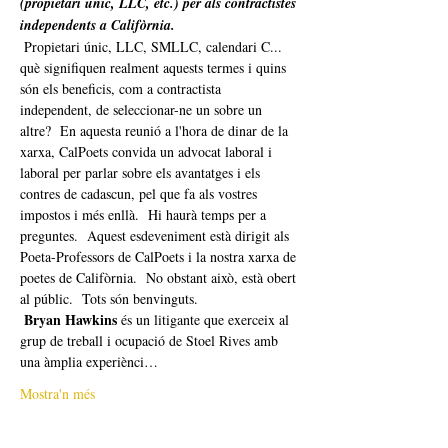
(propietari únic, LLC, etc.) per als contractistes 
independents a Califòrnia.
 Propietari únic, LLC, SMLLC, calendari C... 
què signifiquen realment aquests termes i quins 
són els beneficis, com a contractista 
independent, de seleccionar-ne un sobre un 
altre?  En aquesta reunió a l'hora de dinar de la 
xarxa, CalPoets convida un advocat laboral i 
laboral per parlar sobre els avantatges i els 
contres de cadascun, pel que fa als vostres 
impostos i més enllà.  Hi haurà temps per a 
preguntes.  Aquest esdeveniment està dirigit als 
Poeta-Professors de CalPoets i la nostra xarxa de 
poetes de Califòrnia.  No obstant això, està obert 
al públic.  Tots són benvinguts. 
Bryan Hawkins
 és un litigante que exerceix al 
grup de treball i ocupació de Stoel Rives amb 
una àmplia experiènci…
Mostra'n més