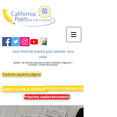
Una línia de poesia pot canviar una
vida
Ajudem
els alumnes expressen la seva creativitat, imaginació i
curiositat
a través de la poesia.
Tradueix aquesta pàgina:
Pròxims esdeveniments
Subscriu-te a Notícies
Pròxims esdeveniments