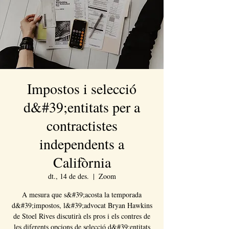
Impostos i selecció
d&#39;entitats per a
contractistes
independents a
Califòrnia
dt., 14 de des.
  |  
Zoom
A mesura que s&#39;acosta la temporada
d&#39;impostos, l&#39;advocat Bryan Hawkins
de Stoel Rives discutirà els pros i els contres de
les diferents opcions de selecció d&#39;entitats