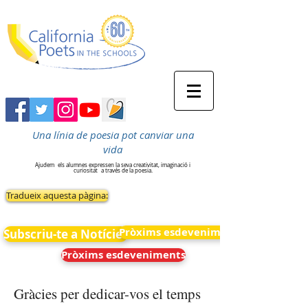
Una línia de poesia pot canviar una
vida
Ajudem
els alumnes expressen la seva creativitat, imaginació i
curiositat
a través de la poesia.
Tradueix aquesta pàgina:
Pròxims esdeveniments
Subscriu-te a Notícies
Pròxims esdeveniments
Gràcies per dedicar-vos el temps