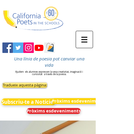
Una línia de poesia pot canviar una
vida
Ajudem
els alumnes expressen la seva creativitat, imaginació i
curiositat
a través de la poesia.
Tradueix aquesta pàgina:
Pròxims esdeveniments
Subscriu-te a Notícies
Pròxims esdeveniments