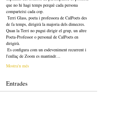
que no hi hagi temps perquè cada persona 
comparteixi cada cop. 
 Terri Glass, poeta i professora de CalPoets des 
de fa temps, dirigirà la majoria dels dimecres.  
Quan la Terri no pugui dirigir el grup, un altre 
Poeta-Professor o personal de CalPoets en 
dirigirà.
 Es configura com un esdeveniment recurrent i 
l'enllaç de Zoom es mantindr…
Mostra'n més
Entrades
La venda ha finalitzat
Tipus d'entrada
Free Ticket
Preu