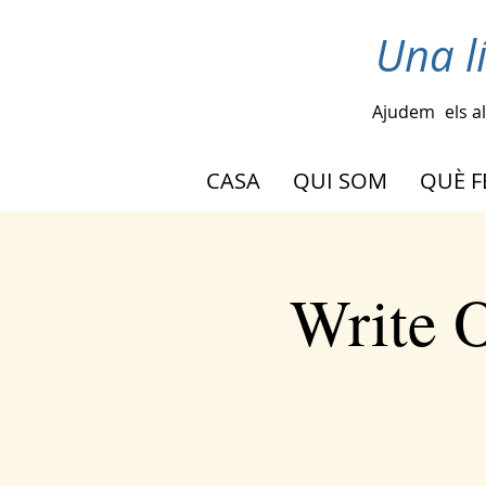
Una l
Ajudem
els a
CASA
QUI SOM
QUÈ 
Write O