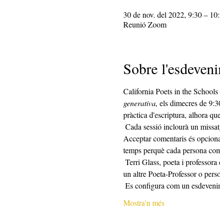
30 de nov. del 2022, 9:30 – 10
Reunió Zoom
Sobre l'esdeven
California Poets in the Schools
generativa,
 els dimecres de 9:3
pràctica d'escriptura, alhora qu
 Cada sessió inclourà un missatge d'escriptura, seguit de 25 minuts d'escriptura i 25 minuts de compartició.  Compartir és opcional.  
Acceptar comentaris és opcional
temps perquè cada persona com
 Terri Glass, poeta i professora de CalPoets des de fa temps, dirigirà la majoria dels dimecres.  Quan la Terri no pugui dirigir el grup, 
un altre Poeta-Professor o perso
 Es configura com un esdeveni
Mostra'n més