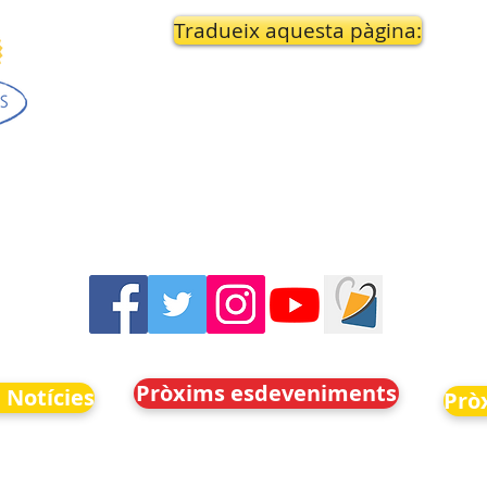
Tradueix aquesta pàgina:
Pròxims esdeveniments
 Notícies
Prò