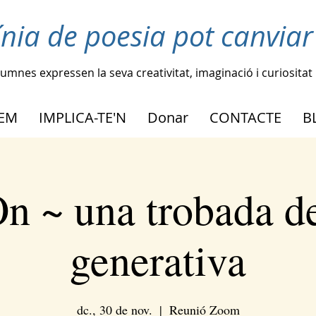
ínia de poesia pot canviar
lumnes expressen la seva creativitat, imaginació i curiositat
FEM
IMPLICA-TE'N
Donar
CONTACTE
B
n ~ una trobada d
generativa
dc., 30 de nov.
  |  
Reunió Zoom