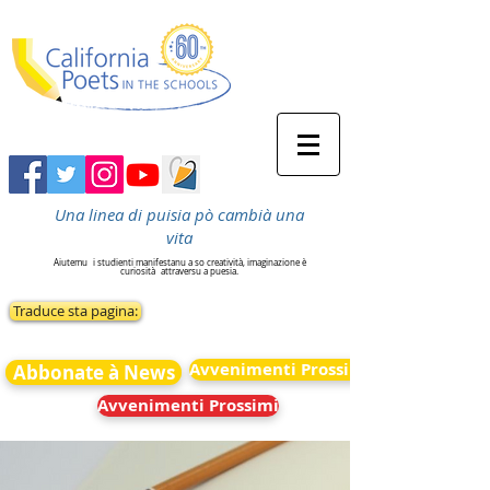
Una linea di puisia pò cambià una
vita
Aiutemu
i studienti manifestanu a so creatività, imaginazione è
curiosità
attraversu a puesia.
Traduce sta pagina:
Avvenimenti Prossimi
Abbonate à News
Avvenimenti Prossimi