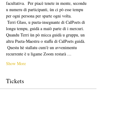
facultativa.  Per piacè tenete in mente, secondu 
u numeru di participanti, ùn ci pò esse tempu 
per ogni persona per sparte ogni volta. 
 Terri Glass, u pueta-insegnante di CalPoets di 
longu tempu, guidà a maiò parte di i mercuri.  
Quandu Terri ùn pò micca guidà u gruppu, un 
altru Pueta-Maestru o staffu di CalPoets guidà.
 Questu hè stallatu cum'è un avvenimentu 
recurrente è u ligame Zoom restarà …
Show More
Tickets
Sale ended
Ticket type
Free Ticket
Price