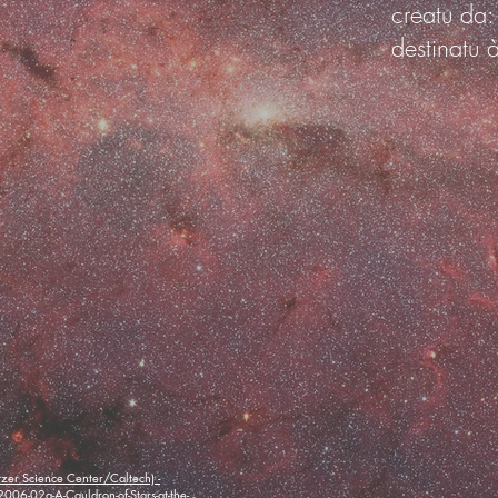
creatu da:
destinatu 
tzer Science Center/Caltech) -
006-02a-A-Cauldron-of-Stars-at-the-