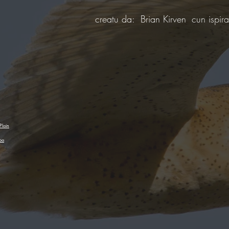
creatu da:
Brian Kirven
cun ispir
Plain
ba