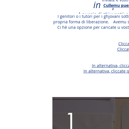
in rispos
Cullemu puesi
A puesia di ghjuventù 
I genitori o i tutori per i ghjovani 
propria forma di liberazione.
Avemu si
Ci hè una opzione per caricate u vo
Clicc
Clicca
In alternativa, cli
In alternativa, cliccat
1