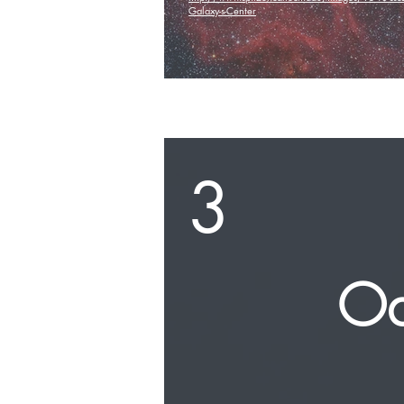
Galaxy-s-Center
3
Od