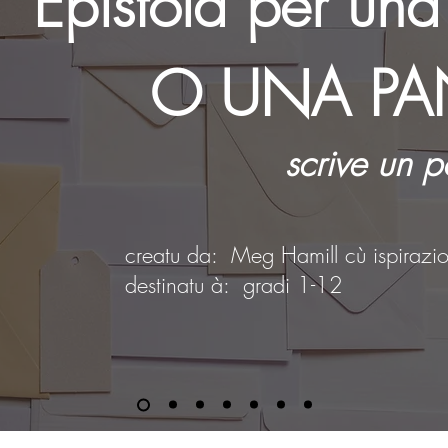
Epistola per un
O UNA PA
scrive un p
creatu da:
Meg Hamill cù ispiraz
destinatu à:
gradi 1-12