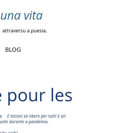
 una vita
attraversu a puesia.
BLOG
e pour les
e.
E lezioni sò libere per tutti è ùn
junte durante a pandemia.
situ web!