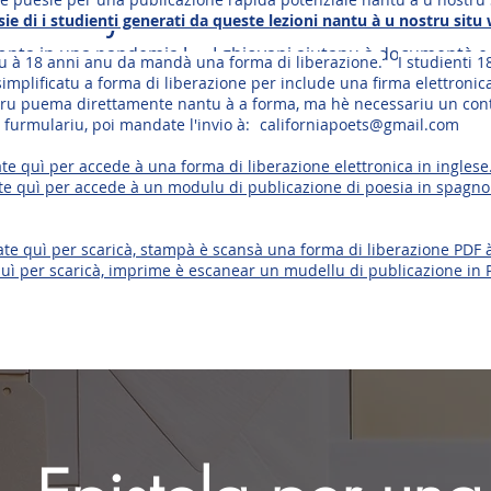
ta à i chjusi di a scola in mezzu 
e di i studienti generati da queste lezioni nantu à u nostru situ
conta in una pandemia !
I ghjovani aiutanu à documentà e
sottu à 18 anni anu da mandà una forma di liberazione.
I studienti 1
Cliccate quì per fà una donazione
à i Poeti di California in e Scol
mplificatu a forma di liberazione per include una firma elettroni
stru puema direttamente nantu à a forma, ma hè necessariu un con
furmulariu, poi mandate l'invio à:
californiapoets@gmail.com
ate quì per accede à una forma di liberazione elettronica in inglese
te quì per accede à un modulu di publicazione di poesia in spagno
ccate quì per scaricà, stampà è scansà una forma di liberazione PDF 
e quì per scaricà, imprime è escanear un mudellu di publicazione in 