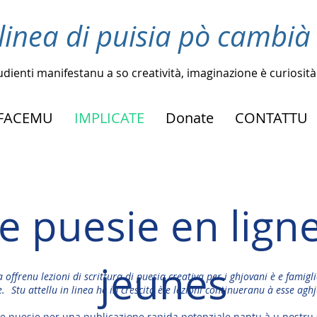
linea di puisia pò cambià
tudienti manifestanu a so creatività, imaginazione è curiosità
FACEMU
IMPLICATE
Donate
CONTATTU
de puesie en lign
jeunes
 offrenu lezioni di scrittura di puesia creativa per i ghjovani è e famigli
.
Stu attellu in linea hè in crescita è e
lezioni continueranu à esse agh
tre puesie per una publicazione rapida potenziale nantu à u nostru 