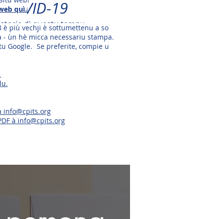
di COVID-19
 web quì.
 storie di questu tempu.
8 è più vechji è sottumettenu a so
e.
ca - ùn hè micca necessariu stampa.
tu Google.
Se preferite, compie u
.
lu.
à info@cpits.org
PDF à info@cpits.org