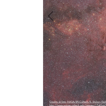
Creditu di foto: NASA/JPL-Caltech/S. Stolovy (Spi
http://www.spitzer.caltech.edu/images/1540-ssc2