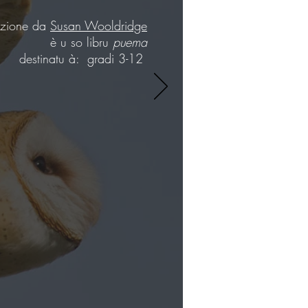
azione da
Susan Wooldridge
è u so libru
puema
destinatu à:
gradi 3-12