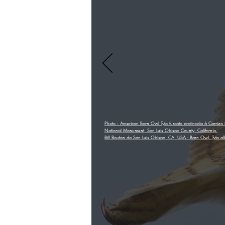
Photo : American Barn Owl Tyto furcata pratincola à Carrizo 
National Monument, San Luis Obispo County, California.
Bill Bouton da San Luis Obispo, CA, USA - Barn Owl, Tyto al