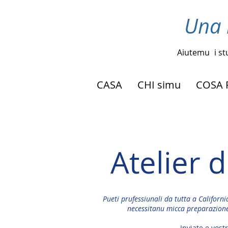
Una 
Aiutemu
i s
CASA
CHI simu
COSA 
Atelier 
Pueti prufessiunali da tutta a California
necessitanu micca preparazione
Inviate e vos