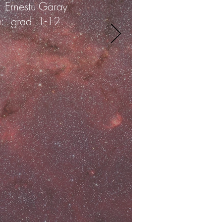
Ernestu Garay
à:
gradi 1-12