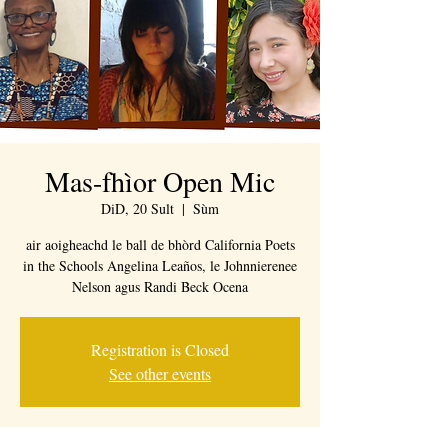
Mas-fhìor Open Mic
DiD, 20 Sult
  |  
Sùm
air aoigheachd le ball de bhòrd California Poets
in the Schools Angelina Leaños, le Johnnierenee
Nelson agus Randi Beck Ocena
Registration is Closed
See other events