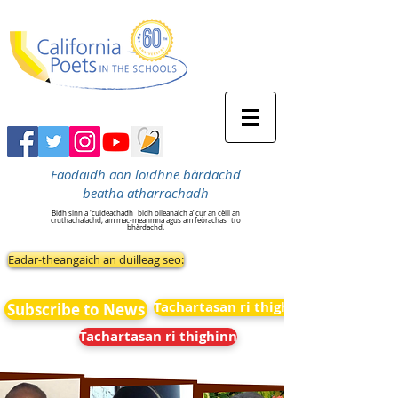
Faodaidh aon loidhne bàrdachd
beatha atharrachadh
Bidh sinn a 'cuideachadh
bidh oileanaich a’ cur an cèill an
cruthachalachd, am mac-meanmna agus am feòrachas
tro
bhàrdachd.
Eadar-theangaich an duilleag seo:
Tachartasan ri thighinn
Subscribe to News
Tachartasan ri thighinn