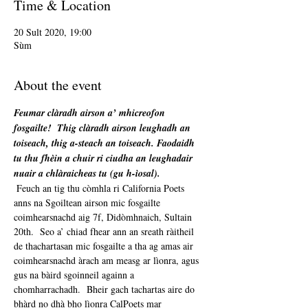
Time & Location
20 Sult 2020, 19:00
Sùm
About the event
Feumar clàradh airson a’ mhicreofon 
fosgailte!
Thig clàradh airson leughadh an 
toiseach, thig a-steach an toiseach. Faodaidh 
tu thu fhèin a chuir ri ciudha an leughadair 
nuair a chlàraicheas tu (gu h-ìosal).
 Feuch an tig thu còmhla ri California Poets 
anns na Sgoiltean airson mic fosgailte 
coimhearsnachd aig 7f, Didòmhnaich, Sultain 
20th.  Seo a’ chiad fhear ann an sreath ràitheil 
de thachartasan mic fosgailte a tha ag amas air 
coimhearsnachd àrach am measg ar lìonra, agus 
gus na bàird sgoinneil againn a 
chomharrachadh.  Bheir gach tachartas aire do 
bhàrd no dhà bho lìonra CalPoets mar 