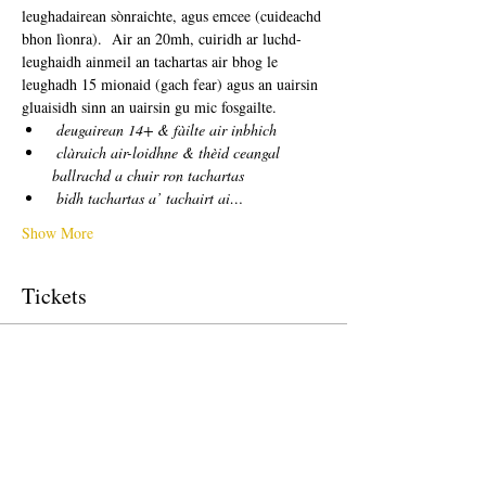
leughadairean sònraichte, agus emcee (cuideachd 
bhon lìonra).  Air an 20mh, cuiridh ar luchd-
leughaidh ainmeil an tachartas air bhog le 
leughadh 15 mionaid (gach fear) agus an uairsin 
gluaisidh sinn an uairsin gu mic fosgailte. 
deugairean 14+ & fàilte air inbhich
clàraich air-loidhne & thèid ceangal 
ballrachd a chuir ron tachartas
bidh tachartas a’ tachairt ai…
Show More
Tickets
Sale ended
Ticket type
free!
Price