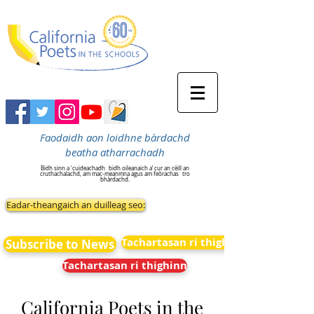
Faodaidh aon loidhne bàrdachd
beatha atharrachadh
Bidh sinn a 'cuideachadh
bidh oileanaich a’ cur an cèill an
cruthachalachd, am mac-meanmna agus am feòrachas
tro
bhàrdachd.
Eadar-theangaich an duilleag seo:
Tachartasan ri thighinn
Subscribe to News
Tachartasan ri thighinn
California Poets in the