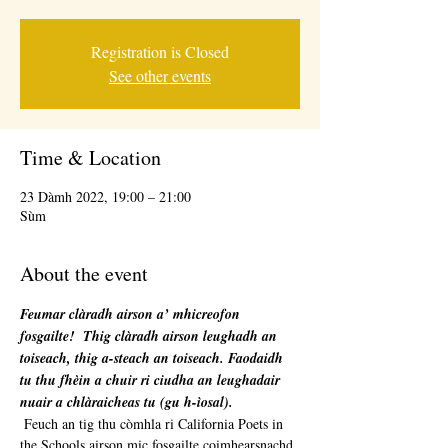
Registration is Closed
See other events
Time & Location
23 Dàmh 2022, 19:00 – 21:00
Sùm
About the event
Feumar clàradh airson a’ mhicreofon 
fosgailte!
Thig clàradh airson leughadh an 
toiseach, thig a-steach an toiseach. Faodaidh 
tu thu fhèin a chuir ri ciudha an leughadair 
nuair a chlàraicheas tu (gu h-ìosal).
 Feuch an tig thu còmhla ri California Poets in 
the Schools airson mic fosgailte coimhearsnachd 