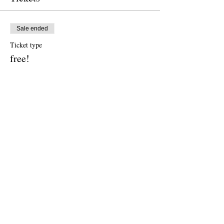
Sale ended
Ticket type
free!
Price
US$0.00
Sale ended
Ticket type
donation to CalPoets
Price
US$10.00