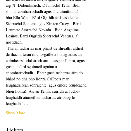
aig 7f, Didòmhnaich, Dùbhlachd 12th.  Bidh 
sinn a’ comharrachadh agus a’ cluinntinn dàin 
bho Ella Wen - Bàrd Òigridh ùr-fhastaichte 
Siorrachd Sonoma agus Kirsten Casey - Bàrd 
Laureate Siorrachd Nevada.  Bidh Angelina 
Leaños, Bàrd Òigridh Siorrachd Ventura, a’ 
nochdadh. 
 Tha an tachartas mar phàirt de shreath ràitheil 
de thachartasan mic fosgailte a tha ag amas air 
coimhearsnachd àrach am measg ar lìonra, agus 
gus na bàird sgoinneil againn a 
chomharrachadh.  Bheir gach tachartas aire do 
bhàrd no dhà bho lìonra CalPoets mar 
leughadairean sònraichte, agus emcee (cuideachd 
bhon lìonra). Air an 12mh, cuiridh ar luchd-
leughaidh ainmeil an tachartas air bhog le 
leughadh 1…
Show More
Tickets