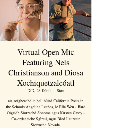
Virtual Open Mic
Featuring Nels
Christianson and Diosa
Xochiquetzalcóatl
DiD, 23 Dàmh
  |  
Sùm
air aoigheachd le ball bùird California Poets in
the Schools Angelina Leaños, le Ella Wen - Bàrd
Òigridh Siorrachd Sonoma agus Kirsten Casey -
Co-òrdanaiche Sgìreil, agus Bàrd Laureate
Siorrachd Nevada.