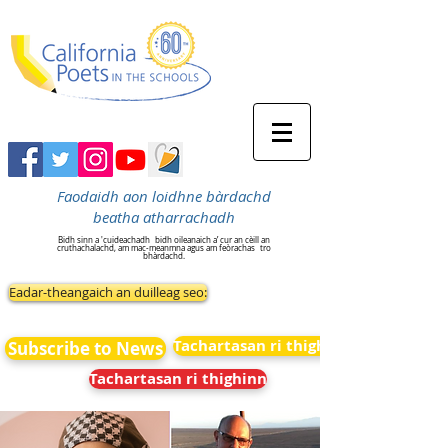
Faodaidh aon loidhne bàrdachd
beatha atharrachadh
Bidh sinn a 'cuideachadh
bidh oileanaich a’ cur an cèill an
cruthachalachd, am mac-meanmna agus am feòrachas
tro
bhàrdachd.
Eadar-theangaich an duilleag seo:
Tachartasan ri thighinn
Subscribe to News
Tachartasan ri thighinn