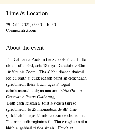
Time & Location
29 Dùbh 2021, 09:30 – 10:30
Coinneamh Zoom
About the event
Tha California Poets in the Schools a’ cur fàilte 
air a h-uile bàrd, aois 18+ gu 
 Diciadain 9:30m-
10:30m air Zoom.  Tha a’ bhuidheann thaiceil 
seo gu bhith a’ cuideachadh bàird an cleachdadh 
sgrìobhaidh fhèin àrach, agus a’ togail 
coimhearsnachd aig an aon àm. 
Write On ~ a 
Generative Poetry Gathering,
 Bidh gach seisean a’ toirt a-steach tairgse 
sgrìobhaidh, le 25 mionaidean de dh’ ùine 
sgrìobhaidh, agus 25 mionaidean de cho-roinn.  
Tha roinneadh roghainneil.  Tha e roghainneil a 
bhith a’ gabhail ri fios air ais.  Feuch an 