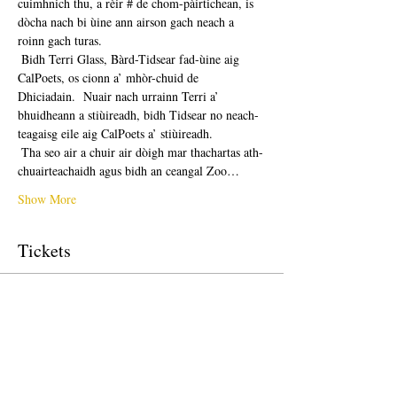
cuimhnich thu, a rèir # de chom-pàirtichean, is 
dòcha nach bi ùine ann airson gach neach a 
roinn gach turas. 
 Bidh Terri Glass, Bàrd-Tidsear fad-ùine aig 
CalPoets, os cionn a’ mhòr-chuid de 
Dhiciadain.  Nuair nach urrainn Terri a’ 
bhuidheann a stiùireadh, bidh Tidsear no neach-
teagaisg eile aig CalPoets a’ stiùireadh.
 Tha seo air a chuir air dòigh mar thachartas ath-
chuairteachaidh agus bidh an ceangal Zoo…
Show More
Tickets
Sale ended
Ticket type
Free Ticket
Price