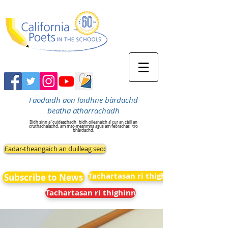
Faodaidh aon loidhne bàrdachd
beatha atharrachadh
Bidh sinn a 'cuideachadh
bidh oileanaich a’ cur an cèill an
cruthachalachd, am mac-meanmna agus am feòrachas
tro
bhàrdachd.
Eadar-theangaich an duilleag seo:
Tachartasan ri thighinn
Subscribe to News
Tachartasan ri thighinn