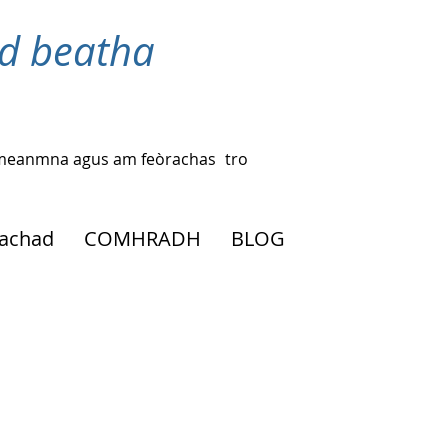
d beatha
ac-meanmna agus am feòrachas
tro
eachad
COMHRADH
BLOG