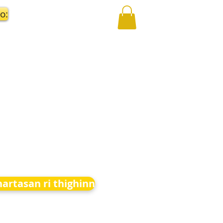
o:
hartasan ri thighinn