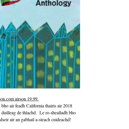
zon.com airson 19.99.
ho air feadh California thairis air 2018
 duilleag de thlachd. Le ro-shealladh bho
dseir air an gabhail a-steach cuideachd!