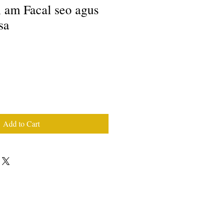
 am Facal seo agus
sa
Add to Cart