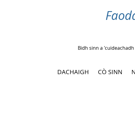
Faoda
Bidh sinn a 'cuideachadh
DACHAIGH
CÒ SINN
N