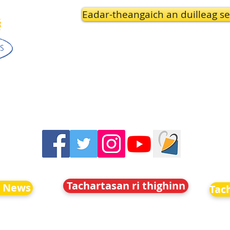
Eadar-theangaich an duilleag se
Tachartasan ri thighinn
o News
Tac