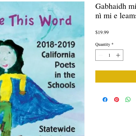
Gabhaidh mi
nì mi e leam
Price
$19.99
Quantity
*