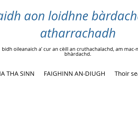
idh aon loidhne bàrdach
atharrachadh
bidh oileanaich a’ cur an cèill an cruthachalachd, am m
bhàrdachd.
A THA SINN
FAIGHINN AN-DIUGH
Thoir s