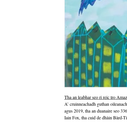
Tha an leabhar seo ri reic tro Ama
A’ cruinneachadh guthan oileanach b
agus 2019, tha an duanaire seo 336
Iain Fox, tha cuid de dhàin Bàrd-Ti