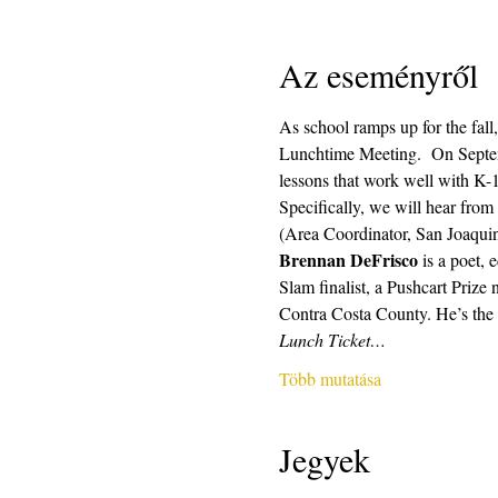
Az eseményről
As school ramps up for the fall,
Lunchtime Meeting.  On Septemb
lessons that work well with K-1
Specifically, we will hear fr
(Area Coordinator, San Joaquin
Brennan DeFrisco
 is a poet,
Slam finalist, a Pushcart Priz
Contra Costa County. He’s the 
Lunch Ticket…
Több mutatása
Jegyek