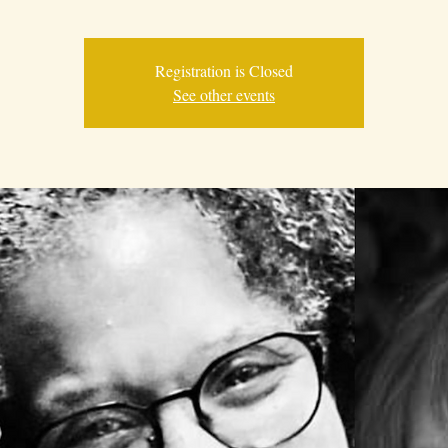
Registration is Closed
See other events