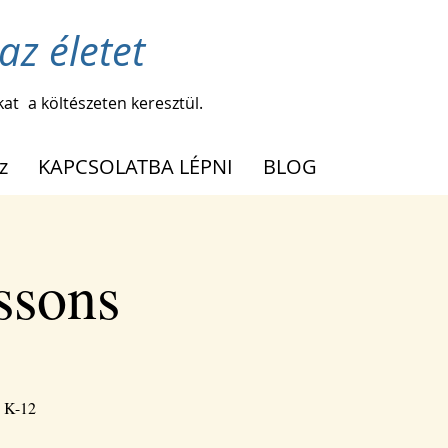
az életet
kat
a költészeten keresztül.
z
KAPCSOLATBA LÉPNI
BLOG
ssons
h K-12