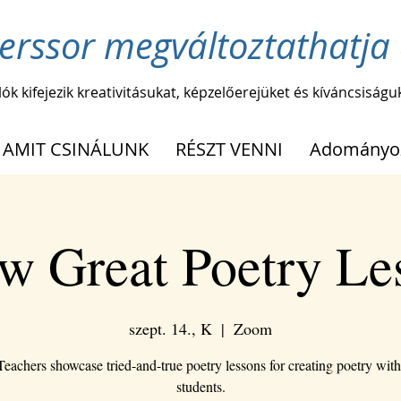
erssor megváltoztathatja 
lók kifejezik kreativitásukat, képzelőerejüket és kíváncsiságu
AMIT CSINÁLUNK
RÉSZT VENNI
Adományo
w Great Poetry Le
szept. 14., K
  |  
Zoom
Teachers showcase tried-and-true poetry lessons for creating poetry wit
students.