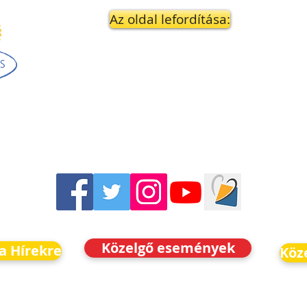
Az oldal lefordítása:
Közelgő események
 a Hírekre
Köz