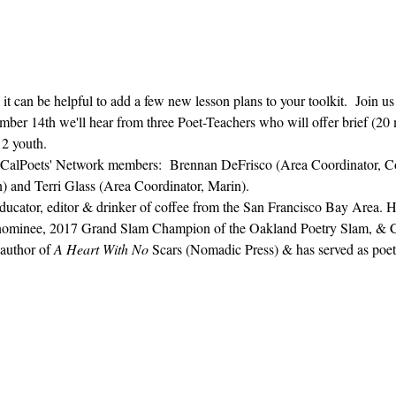
 it can be helpful to add a few new lesson plans to your toolkit.  Join u
er 14th we'll hear from three Poet-Teachers who will offer brief (20 
2 youth.  
om CalPoets' Network members:  Brennan DeFrisco (Area Coordinator, C
) and Terri Glass (Area Coordinator, Marin).
 educator, editor & drinker of coffee from the San Francisco Bay Area. 
e nominee, 2017 Grand Slam Champion of the Oakland Poetry Slam, & Ca
author of 
A Heart With No 
Scars (Nomadic Press) & has served as poetr