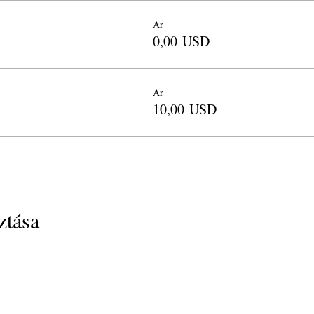
Ár
0,00 USD
Ár
10,00 USD
tása
info@cpits.org
| Tel 415.221.4201 |