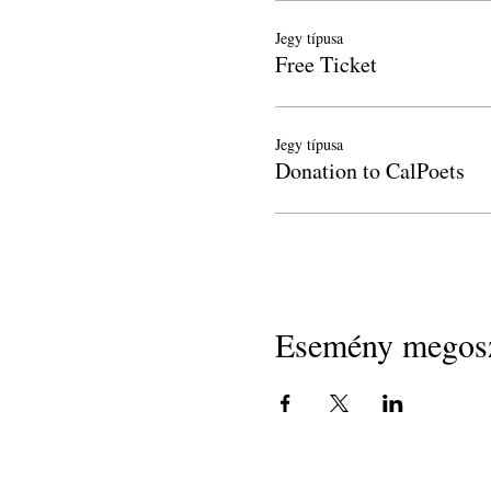
Jegy típusa
Free Ticket
Jegy típusa
Donation to CalPoets
Esemény megosz
Copyright 2018
Kaliforniai költők az iskolákban