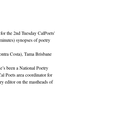
s for the 2nd Tuesday CalPoets' 
minutes) synopses of poetry 
ontra Costa), Tama Brisbane 
He’s been a National Poetry 
l Poets area coordinator for 
y editor on the mastheads of 