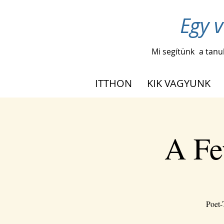
Egy v
Mi segítünk
a tanu
ITTHON
KIK VAGYUNK
A Fe
Poet-