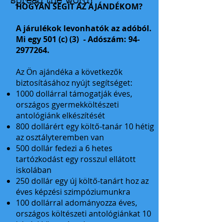
spread the word!
HOGYAN SEGÍT AZ AJÁNDÉKOM?
A járulékok levonhatók az adóból.
Mi egy 501 (c) (3)
- Adószám:
94-
2977264
.
Az Ön ajándéka a következők
biztosításához nyújt segítséget:
​​
1000 dollárral támogatják éves,
országos gyermekköltészeti
antológiánk elkészítését
800 dollárért egy költő-tanár 10 hétig
az osztályteremben van
500 dollár fedezi a 6 hetes
tartózkodást egy rosszul ellátott
iskolában
250 dollár egy új költő-tanárt hoz az
éves képzési szimpóziumunkra
100 dollárral adományozza éves,
országos költészeti antológiánkat 10