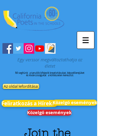
Egy verssor megváltoztathatja az
életet
Mi segítünk
a tanulók kifejezik kreativitásukat, képzelőerejüket
és kíváncsiságukat
a költészeten keresztül.
Az oldal lefordítása:
Közelgő események
Feliratkozás a Hírekre
Közelgő események
Join the