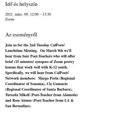
Idő és helyszín
2021. márc. 09. 12:00 – 13:30
Zoom
Az eseményről
Join us for the 2nd Tuesday CalPoets' 
Lunchtime Meeting.  On March 9th we'll 
hear from four Poet-Teachers who will offer 
brief (15 minutes) synopses of Zoom poetry 
lessons that work well with K-12 youth.  
Specifically, we will hear from CalPoets' 
Network members:  Margo Perin (Regional 
Coordinator of Sonoma), Cie Gumucio 
(Regional Coordinator of Santa Barbara), 
Tureeda Mikell (Poet-Teacher from Alameda) 
and Rose Alonso (Poet-Teacher from LA & 
San Bernadino).  