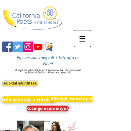
Egy verssor megváltoztathatja az
életet
Mi segítünk
a tanulók kifejezik kreativitásukat, képzelőerejüket
és kíváncsiságukat
a költészeten keresztül.
Az oldal lefordítása:
Közelgő események
Feliratkozás a Hírekre
Közelgő események