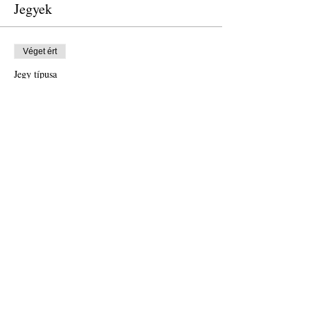
Jegyek
Véget ért
Jegy típusa
Free Ticket
Ár
0,00 USD
Véget ért
Jegy típusa
Donation to CalPoets
Ár
10,00 USD