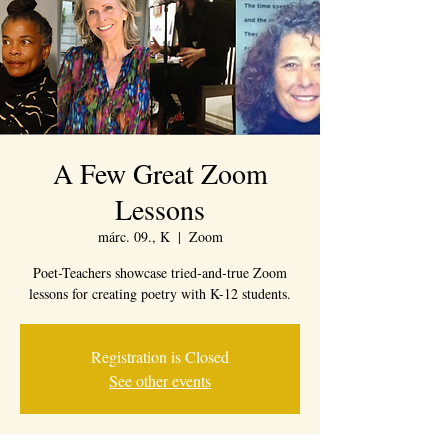
A Few Great Zoom
Lessons
márc. 09., K
  |  
Zoom
Poet-Teachers showcase tried-and-true Zoom
lessons for creating poetry with K-12 students.
Registration is Closed
See other events