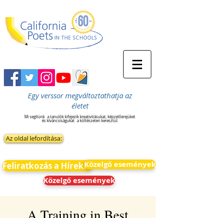
Egy verssor megváltoztathatja az
életet
Mi segítünk
a tanulók kifejezik kreativitásukat, képzelőerejüket
és kíváncsiságukat
a költészeten keresztül.
Az oldal lefordítása:
Közelgő események
Feliratkozás a Hírekre
Közelgő események
A Training in Best