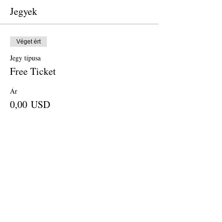
Jegyek
Véget ért
Jegy típusa
Free Ticket
Ár
0,00 USD
Véget ért
Jegy típusa
Donation
Ár
25,00 USD