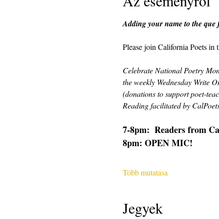
Az eseményről
Adding your name to the que fo
Please join California Poets in
Celebrate National Poetry Mont
the weekly Wednesday Write On
(donations to support poet-teac
Reading facilitated by CalPoe
7-8pm:  Readers from CalP
8pm: OPEN MIC!
Több mutatása
Jegyek