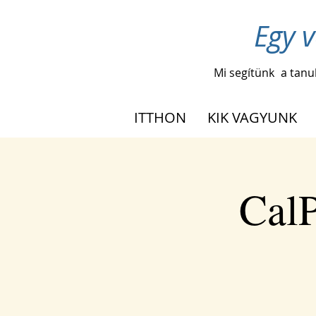
Egy v
Mi segítünk
a tanu
ITTHON
KIK VAGYUNK
CalP