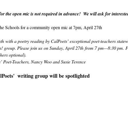
r the open mic is not required in advance!  We will ask for intereste
 the Schools for a community open mic at 7pm, April 27th
h with a poetry reading by CalPoets’ exceptional poet-teachers statewi
! group. Please join us on Sunday, April 27th from 7 pm—8:30 pm. Fr
hers optional).
ts’ Poet-Teachers, Nancy Woo and Susie Terence
oets'  writing group will be spotlighted