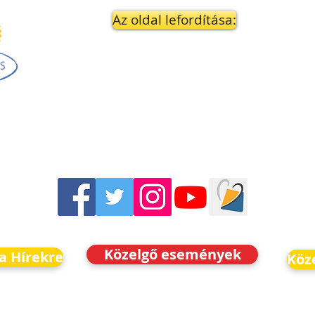
Az oldal lefordítása:
Közelgő események
 a Hírekre
Köz