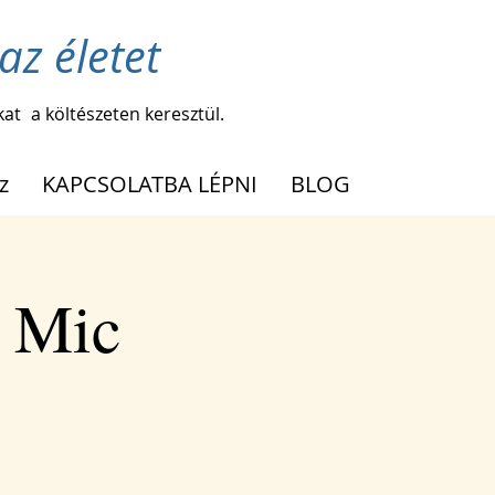
az életet
kat
a költészeten keresztül.
z
KAPCSOLATBA LÉPNI
BLOG
n Mic