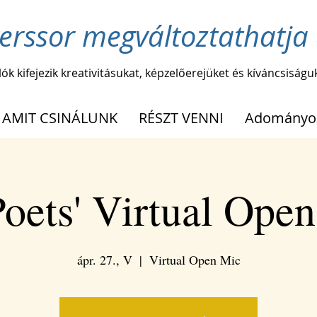
erssor megváltoztathatja 
lók kifejezik kreativitásukat, képzelőerejüket és kíváncsiságu
AMIT CSINÁLUNK
RÉSZT VENNI
Adományo
oets' Virtual Ope
ápr. 27., V
  |  
Virtual Open Mic