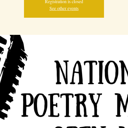
Registration is closed
See other events