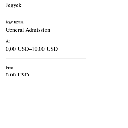
Jegyek
Jegy típusa
General Admission
Ár
0,00 USD–10,00 USD
Free
0,00 USD
Mennyiség
Donation to CalPoets
10,00 USD