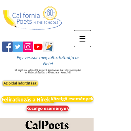
Egy verssor megváltoztathatja az
életet
Mi segítünk
a tanulók kifejezik kreativitásukat, képzelőerejüket
és kíváncsiságukat
a költészeten keresztül.
Az oldal lefordítása:
Közelgő események
Feliratkozás a Hírekre
Közelgő események