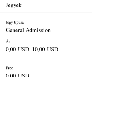
Jegyek
Jegy típusa
General Admission
Ár
0,00 USD–10,00 USD
Free
0,00 USD
Mennyiség
Donation to CalPoets
10,00 USD