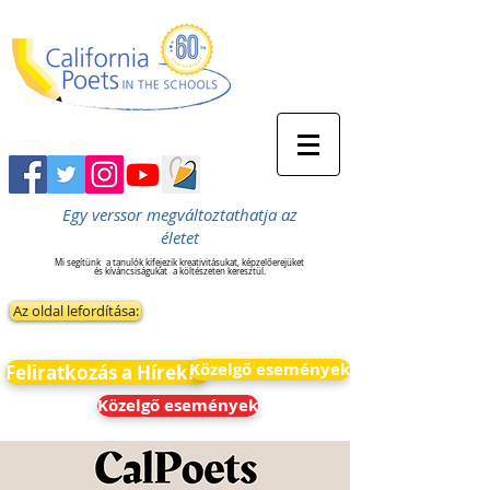
Egy verssor megváltoztathatja az
életet
Mi segítünk
a tanulók kifejezik kreativitásukat, képzelőerejüket
és kíváncsiságukat
a költészeten keresztül.
Az oldal lefordítása:
Közelgő események
Feliratkozás a Hírekre
Közelgő események