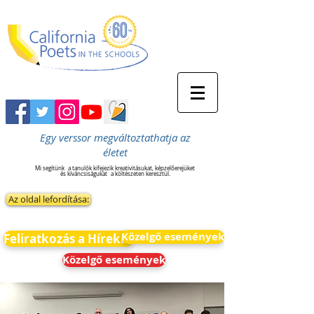
Egy verssor megváltoztathatja az
életet
Mi segítünk
a tanulók kifejezik kreativitásukat, képzelőerejüket
és kíváncsiságukat
a költészeten keresztül.
Az oldal lefordítása:
Közelgő események
Feliratkozás a Hírekre
Közelgő események