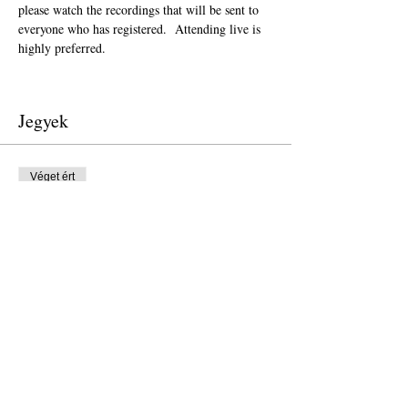
please watch the recordings that will be sent to 
everyone who has registered.  Attending live is 
highly preferred.  
Jegyek
Véget ért
Jegy típusa
Donation to CalPoets
Ár
Fizess, amennyit gondolsz
Véget ért
Jegy típusa