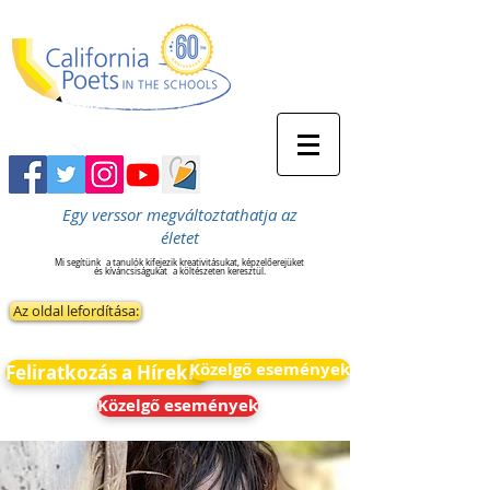
Egy verssor megváltoztathatja az
életet
Mi segítünk
a tanulók kifejezik kreativitásukat, képzelőerejüket
és kíváncsiságukat
a költészeten keresztül.
Az oldal lefordítása:
Közelgő események
Feliratkozás a Hírekre
Közelgő események