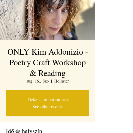
ONLY Kim Addonizio -
Poetry Craft Workshop
& Reading
aug. 16., Szo
  |  
Hollister
Tickets are not on sale
See other events
Idő és helyszín