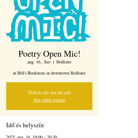
Poetry Open Mic!
aug. 16., Szo
  |  
Hollister
at Hill's Bookstore in downtown Hollister
Tickets are not on sale
See other events
Idő és helyszín
2025. aug. 16. 19:00 – 20:30