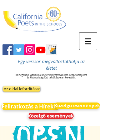
Egy verssor megváltoztathatja az
életet
Mi segítünk
a tanulók kifejezik kreativitásukat, képzelőerejüket
és kíváncsiságukat
a költészeten keresztül.
Az oldal lefordítása:
Közelgő események
Feliratkozás a Hírekre
Közelgő események