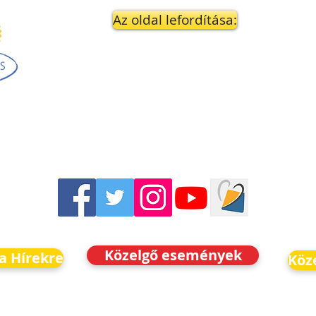
Az oldal lefordítása:
Közelgő események
 a Hírekre
Köz