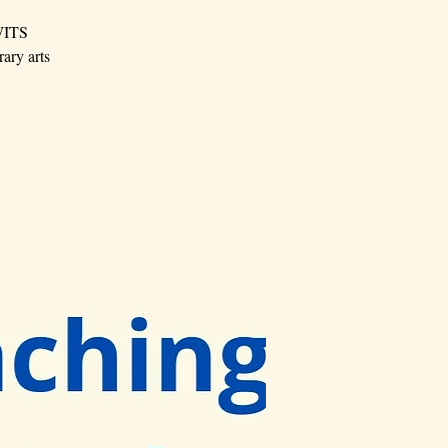
 WITS
rary arts