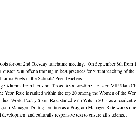
chools for our 2nd Tuesday lunchtime meeting.  On September 8th from
n will offer a training in best practices for virtual teaching of the cre
fornia Poets in the Schools' Poet-Teachers.
lege Alumna from Houston, Texas. As a two-time Houston VIP Slam C
he Year. Raie is ranked within the top 20 among the Women of the Wor
idual World Poetry Slam. Raie started with Wits in 2018 as a resident wri
rogram Manager. During her time as a Program Manager Raie works direc
 development and culturally responsive text to ensure all students…