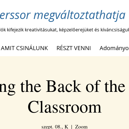
erssor megváltoztathatja 
lók kifejezik kreativitásukat, képzelőerejüket és kíváncsiságu
AMIT CSINÁLUNK
RÉSZT VENNI
Adományo
ng the Back of the 
Classroom
szept. 08., K
  |  
Zoom