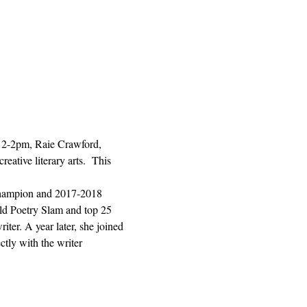
 12-2pm, Raie Crawford, 
ative literary arts.  This 
hampion and 2017-2018 
ld Poetry Slam and top 25 
ter. A year later, she joined 
tly with the writer 