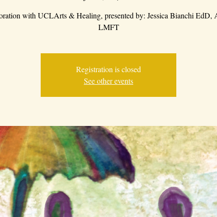
boration with UCLArts & Healing, presented by: Jessica Bianchi EdD
LMFT
Registration is closed
See other events