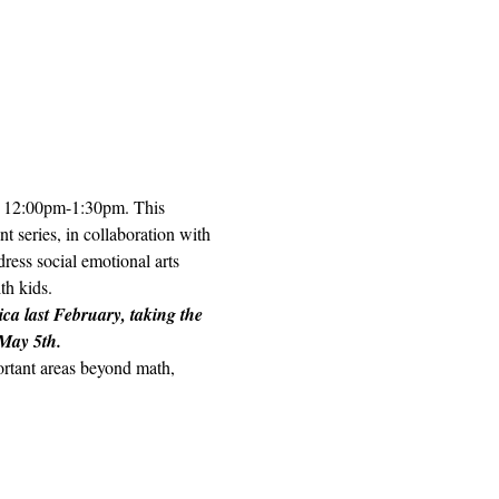
h, 12:00pm-1:30pm. This 
t series, in collaboration with 
ess social emotional arts 
h kids.  
ica last February, taking the 
 May 5th.
portant areas beyond math, 