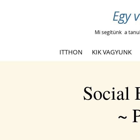
Egy v
Mi segítünk
a tanu
ITTHON
KIK VAGYUNK
Social
~ P