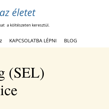
az életet
kat
a költészeten keresztül.
z
KAPCSOLATBA LÉPNI
BLOG
g (SEL)
tice