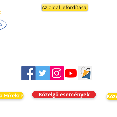
Az oldal lefordítása:
Közelgő események
 a Hírekre
Köz