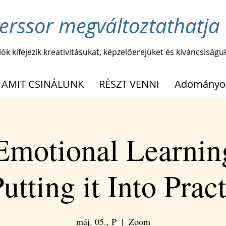
erssor megváltoztathatja 
lók kifejezik kreativitásukat, képzelőerejüket és kíváncsiságu
AMIT CSINÁLUNK
RÉSZT VENNI
Adományo
 Emotional Learnin
utting it Into Prac
máj. 05., P
  |  
Zoom