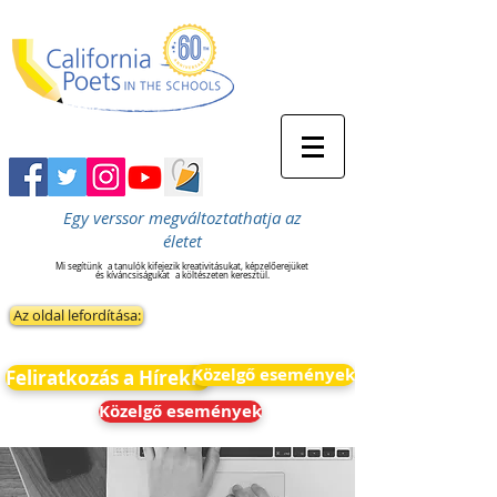
Egy verssor megváltoztathatja az
életet
Mi segítünk
a tanulók kifejezik kreativitásukat, képzelőerejüket
és kíváncsiságukat
a költészeten keresztül.
Az oldal lefordítása:
Közelgő események
Feliratkozás a Hírekre
Közelgő események