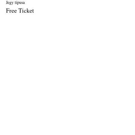
Jegy típusa
Free Ticket
Ár
0,00 USD
Véget ért
Jegy típusa
$10 Donation
Ár
10,00 USD
Esemény megosztása