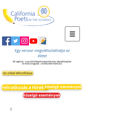
Egy verssor megváltoztathatja az
életet
Mi segítünk
a tanulók kifejezik kreativitásukat, képzelőerejüket
és kíváncsiságukat
a költészeten keresztül.
Az oldal lefordítása:
Közelgő események
Feliratkozás a Hírekre
Közelgő események