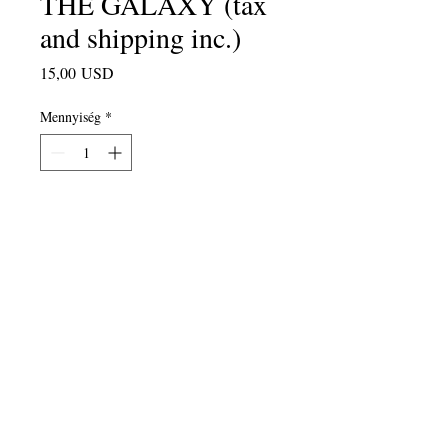
THE GALAXY (tax
and shipping inc.)
Ár
15,00 USD
Mennyiség
*
Kosárba
2015 Anthology of student poems,
poet-teacher poems and lesson plans.
Edited by Blake More, with a
foreword by Genny
Lim..."Awareness and imagination
are the two wings of the bird of
poetry."