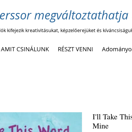
erssor megváltoztathatja 
lók kifejezik kreativitásukat, képzelőerejüket és kíváncsiságu
AMIT CSINÁLUNK
RÉSZT VENNI
Adományo
I'll Take Th
Mine