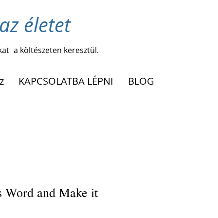
az életet
kat
a költészeten keresztül.
z
KAPCSOLATBA LÉPNI
BLOG
is Word and Make it