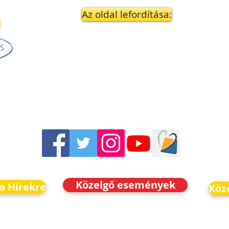
Az oldal lefordítása:
Közelgő események
 a Hírekre
Köz