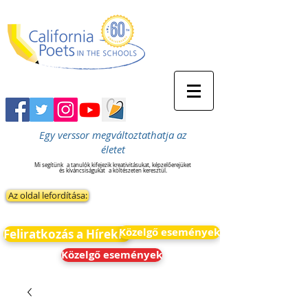
Egy verssor megváltoztathatja az
életet
Mi segítünk
a tanulók kifejezik kreativitásukat, képzelőerejüket
és kíváncsiságukat
a költészeten keresztül.
Az oldal lefordítása:
Közelgő események
Feliratkozás a Hírekre
Közelgő események