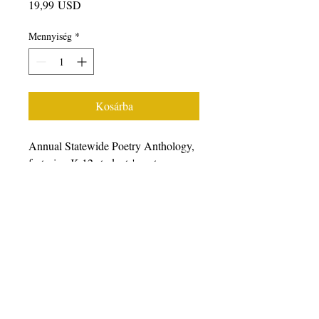
Ár
19,99 USD
Mennyiség
*
Kosárba
Annual Statewide Poetry Anthology,
featuring K-12 students' poetry
generated from writing workshops
facilitated during the 2022-23 school
year, featuring students, poets, and
teaching artists from all over
California. We prefer that you
purchase books from other retailers as
we have a very small staff.
Please
click here to choose from a wide
variety of online retailers.
For bulk