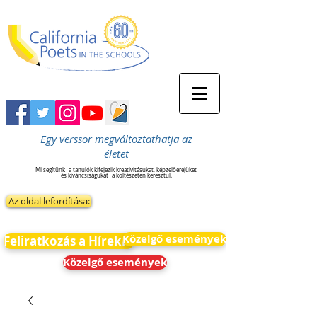
Egy verssor megváltoztathatja az
életet
Mi segítünk
a tanulók kifejezik kreativitásukat, képzelőerejüket
és kíváncsiságukat
a költészeten keresztül.
Az oldal lefordítása:
Közelgő események
Feliratkozás a Hírekre
Közelgő események