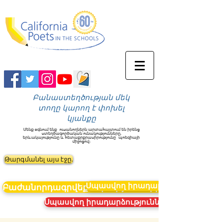
Բանաստեղծության մեկ
տողը կարող է փոխել
կյանքը
Մենք օգնում ենք
ուսանողներն արտահայտում են իրենց
ստեղծագործական ունակությունները,
երևակայությունը և հետաքրքրասիրությունը
պոեզիայի
միջոցով։
Թարգմանել այս էջը.
Սպասվող իրադարձություններ
Բաժանորդագրվեք նորություններին
Սպասվող իրադարձություններ