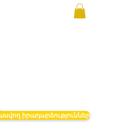
ր
սվող իրադարձություններ