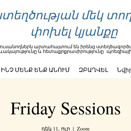
տեղծության մեկ տող
փոխել կյանքը
ուսանողներն արտահայտում են իրենց ստեղծագործա
ևակայությունը և հետաքրքրասիրությունը
պոեզիայի
ԻՆՉ ՄԵՆՔ ԵՆՔ ԱՆՈՒՄ
ԶԲԱՂՎԵԼ
Նվի
Friday Sessions
դեկ 11, ուր
  |  
Zoom