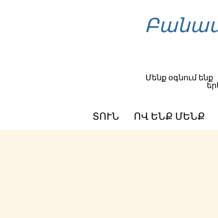
Բանաս
Մենք օգնում ենք
եր
ՏՈՒՆ
ՈՎ ԵՆՔ ՄԵՆՔ