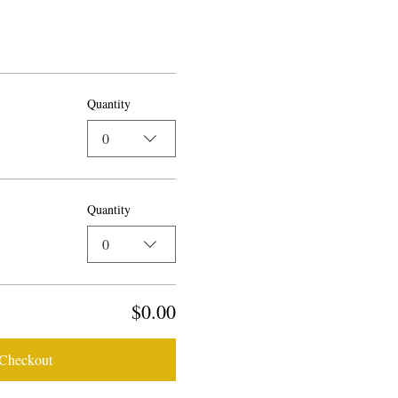
Quantity
0
Quantity
0
$0.00
Checkout