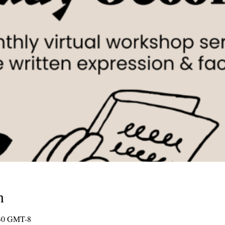
n
:30 GMT-8