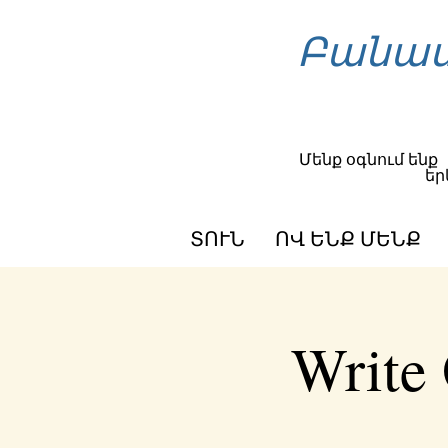
Բանաս
Մենք օգնում ենք
եր
ՏՈՒՆ
ՈՎ ԵՆՔ ՄԵՆՔ
Write 