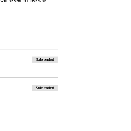
will be sent to those who 
Sale ended
Sale ended