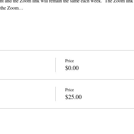
vent and the Zoom link will remain the same each week.  The Zoom link 
ng the Zoom…
Price
$0.00
Price
$25.00