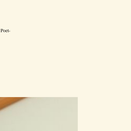
 Poet-