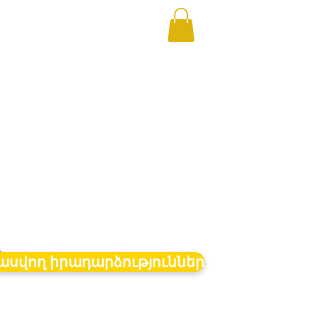
ր
սվող իրադարձություններ