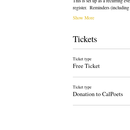
This is set up as a recurring e
register.  Reminders (includi
Show More
Tickets
Ticket type
Free Ticket
Ticket type
Donation to CalPoets