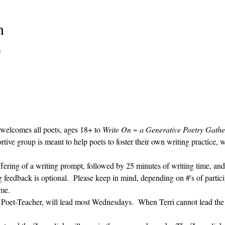
n
0
 welcomes all poets, ages 18+ to 
Write On ~ a Generative Poetry Gathe
ve group is meant to help poets to foster their own writing practice, 
ffering of a writing prompt, followed by 25 minutes of writing time, and
g feedback is optional.  Please keep in mind, depending on #'s of partici
me.  
' Poet-Teacher, will lead most Wednesdays.  When Terri cannot lead the