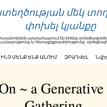
տեղծության մեկ տող
փոխել կյանքը
ուսանողներն արտահայտում են իրենց ստեղծագործա
ևակայությունը և հետաքրքրասիրությունը
պոեզիայի
ԻՆՉ ՄԵՆՔ ԵՆՔ ԱՆՈՒՄ
ԶԲԱՂՎԵԼ
Նվի
On ~ a Generative
Gathering