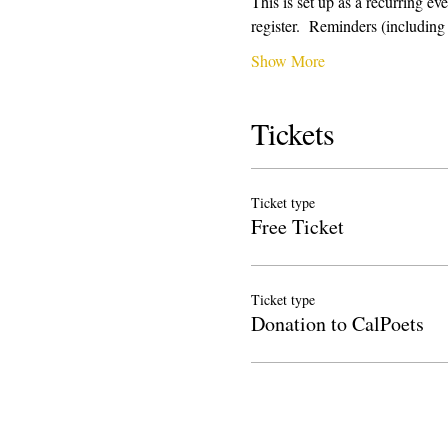
This is set up as a recurring e
register.  Reminders (includi
Show More
Tickets
Ticket type
Free Ticket
Ticket type
Donation to CalPoets