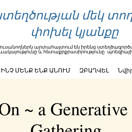
տեղծության մեկ տող
փոխել կյանքը
ուսանողներն արտահայտում են իրենց ստեղծագործա
ևակայությունը և հետաքրքրասիրությունը
պոեզիայի
ԻՆՉ ՄԵՆՔ ԵՆՔ ԱՆՈՒՄ
ԶԲԱՂՎԵԼ
Նվի
On ~ a Generative
Gathering