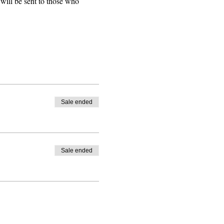
will be sent to those who 
Sale ended
Sale ended