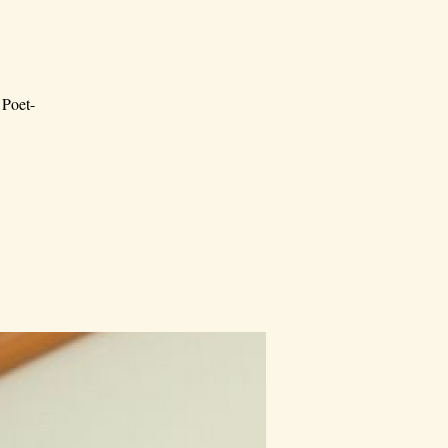
 Poet-