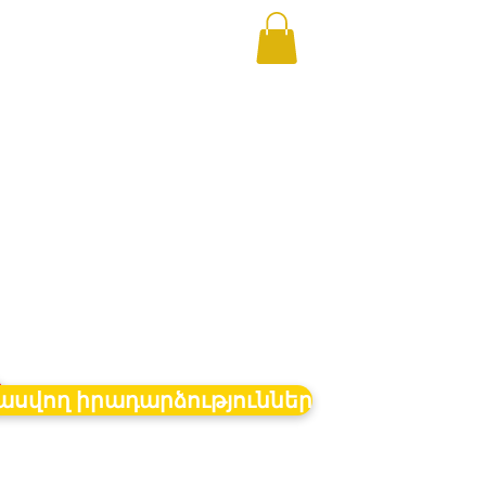
ր
սվող իրադարձություններ