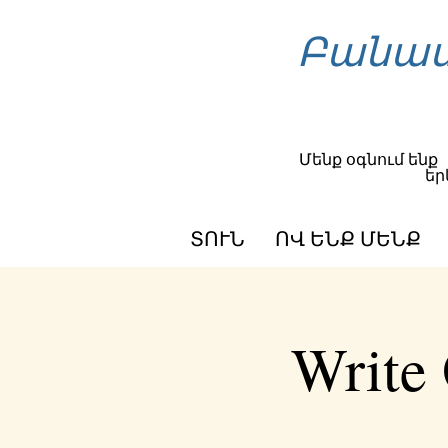
Բանաս
Մենք օգնում ենք
եր
ՏՈՒՆ
ՈՎ ԵՆՔ ՄԵՆՔ
Write 