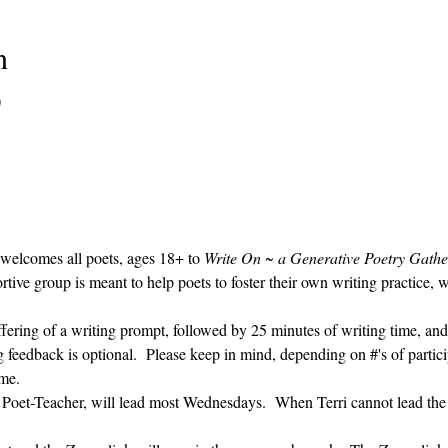
n
0
 welcomes all poets, ages 18+ to 
Write On ~ a Generative Poetry Gathe
ve group is meant to help poets to foster their own writing practice, 
ffering of a writing prompt, followed by 25 minutes of writing time, and
g feedback is optional.  Please keep in mind, depending on #'s of partici
me.  
' Poet-Teacher, will lead most Wednesdays.  When Terri cannot lead the