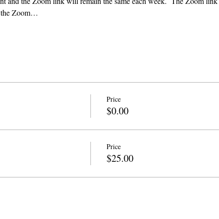
vent and the Zoom link will remain the same each week.  The Zoom link 
ng the Zoom…
Price
$0.00
Price
$25.00