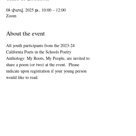
08 փտվ, 2025 թ., 10:00 – 12:00
Zoom
About the event
All youth participants from the 2023-24 
California Poets in the Schools Poetry 
Anthology: My Roots, My People, are invited to 
share a poem (or two) at the event.  Please 
indicate upon registration if your young person 
would like to read.
This event is open to the public as audience 
members, but will be youth-led and youth-
focused.
The Zoom link will be included in your "ticket" 
that you'll receive after registering.