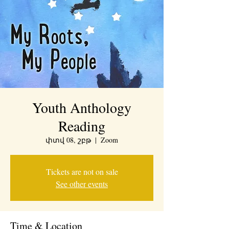
Youth Anthology
Reading
փտվ 08, շբթ
  |  
Zoom
Tickets are not on sale
See other events
Time & Location